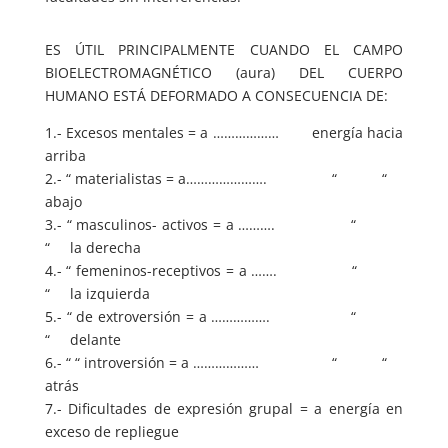
ES ÚTIL PRINCIPALMENTE CUANDO EL CAMPO
BIOELECTROMAGNÉTICO (aura) DEL CUERPO
HUMANO ESTÁ DEFORMADO A CONSECUENCIA DE:
1.- Excesos mentales = a ……………… energía hacia
arriba
2.- “ materialistas = a…………………. “ “
abajo
3.- “ masculinos- activos = a ………. “
“ la derecha
4.- “ femeninos-receptivos = a ……. “
“ la izquierda
5.- “ de extroversión = a ……………. “
“ delante
6.- “ “ introversión = a ……………… “ “
atrás
7.- Dificultades de expresión grupal = a energía en
exceso de repliegue