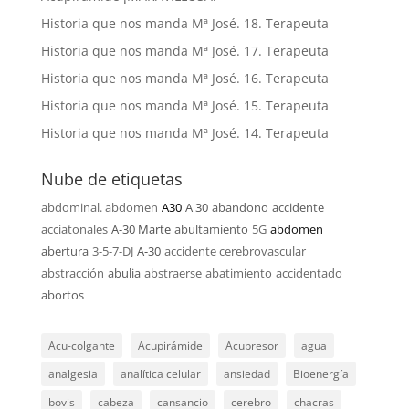
Historia que nos manda Mª José. 18. Terapeuta
Historia que nos manda Mª José. 17. Terapeuta
Historia que nos manda Mª José. 16. Terapeuta
Historia que nos manda Mª José. 15. Terapeuta
Historia que nos manda Mª José. 14. Terapeuta
Nube de etiquetas
abdominal. abdomen
A30
A 30
abandono
accidente
acciatonales
A-30 Marte
abultamiento
5G
abdomen
abertura
3-5-7-DJ
A-30
accidente cerebrovascular
abstracción
abulia
abstraerse
abatimiento
accidentado
abortos
Acu-colgante
Acupirámide
Acupresor
agua
analgesia
analítica celular
ansiedad
Bioenergía
bovis
cabeza
cansancio
cerebro
chacras