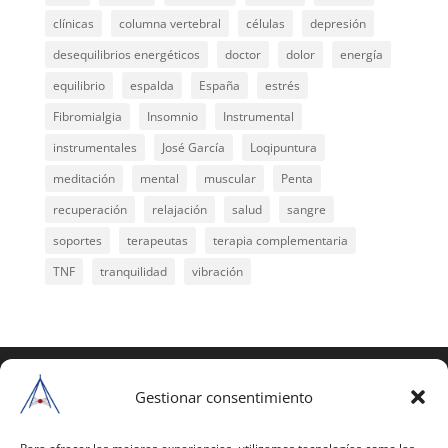
clínicas
columna vertebral
células
depresión
desequilibrios energéticos
doctor
dolor
energía
equilibrio
espalda
España
estrés
Fibromialgia
Insomnio
Instrumental
instrumentales
José García
Loqipuntura
meditación
mental
muscular
Penta
recuperación
relajación
salud
sangre
soportes
terapeutas
terapia complementaria
TNF
tranquilidad
vibración
COPYRIGHT © 2025 | Todos los derechos
reservados
Gestionar consentimiento
Para copiar y reproducir públicamente cualquiera de
estas páginas o parte de ellas, necesita pedir