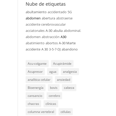
Nube de etiquetas
abultamiento
accidentado
5G
abdomen
abertura
abstraerse
accidente cerebrovascular
acciatonales
A-30
abulia
abdominal.
abdomen
abstracción
A30
abatimiento
abortos
A-30 Marte
accidente
A 30
3-5-7-DJ
abandono
Acu-colgante
Acupirámide
Acupresor
agua
analgesia
analítica celular
ansiedad
Bioenergía
bovis
cabeza
cansancio
cerebro
chacras
clínicas
columna vertebral
células