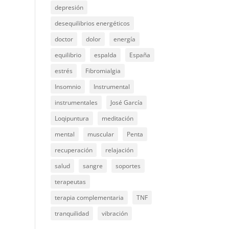
depresión
desequilibrios energéticos
doctor
dolor
energía
equilibrio
espalda
España
estrés
Fibromialgia
Insomnio
Instrumental
instrumentales
José García
Loqipuntura
meditación
mental
muscular
Penta
recuperación
relajación
salud
sangre
soportes
terapeutas
terapia complementaria
TNF
tranquilidad
vibración