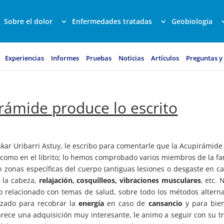
Sobre el dolor
Enfermedades tratadas
Geobiología
Experiencias
Informes
Pruebas
Noticias
Artículos
Preguntas y
rámide produce lo escrito
skar Uribarri Astuy, le escribo para comentarle que la Acupirámide
 como en el librito; lo hemos comprobado varios miembros de la fa
en zonas específicas del cuerpo (antiguas lesiones o desgaste en c
 la cabeza,
relajación,
cosquilleos, vibraciones musculares
, etc. 
 relacionado con temas de salud, sobre todo los métodos alterna
izado para recobrar la
energía
en caso de
cansancio
y para bien
parece una adquisición muy interesante, le animo a seguir con su t