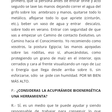
primero, que la persona antes de entrar orine y acto
seguido se lave las manos dejando correr el agua del
grifo sobre los antebrazo y manos, quitarse todo lo
metálico, aflojarse todo lo que apriete (cinturón,
etc.), beber un vaso de agua y entrar descalzo,
sobre todo en verano. Entrar con seguridad de que
vas a empezar un Camino de contacto Evolutivo, un
Camino hacia el Conocimiento. Yo recomiendo como
vosotros, la postura Egipcia; las manos apoyadas
sobre las rodillas, eso sí, ahuecándolas, como
protegiendo un grano de maíz en el interior, ojos
cerrados y cara al frente visualizando un rayo de Luz
o Energía que llega desde arriba sobre ti, sin
esforzarse, sólo se pide con humildad. POR MI BIEN
MÁS ALTO.
P.-
¿CONSIDERAS LA ACUPIRÁMIDE BIOENERGÉTICA
UNA HERRAMIENTA?
R.- SÍ, es un medio que te puede ayudar y siendo
responsable de trabajar para conseguir lo que