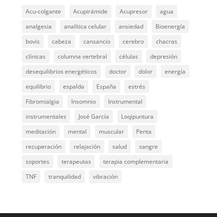
Acu-colgante
Acupirámide
Acupresor
agua
analgesia
analítica celular
ansiedad
Bioenergía
bovis
cabeza
cansancio
cerebro
chacras
clínicas
columna vertebral
células
depresión
desequilibrios energéticos
doctor
dolor
energía
equilibrio
espalda
España
estrés
Fibromialgia
Insomnio
Instrumental
instrumentales
José García
Loqipuntura
meditación
mental
muscular
Penta
recuperación
relajación
salud
sangre
soportes
terapeutas
terapia complementaria
TNF
tranquilidad
vibración