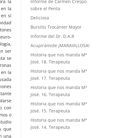
ra la
Informe de Carmen Crespo
 en la
sobre el Penta
 en sí
Deliciosa
ividad
Bursitis Trocánter Mayor
atones
Informe del Dr. D.A.R
euro-
logía,
Acupirámide ¡MARAVILLOSA!
un ser
Historia que nos manda Mª
sta se
José. 18. Terapeuta
uronas
Historia que nos manda Mª
 en la
José. 17. Terapeuta
ausada
ciones
Historia que nos manda Mª
stante
José. 16. Terapeuta
olarse
Historia que nos manda Mª
o con
José. 15. Terapeuta
amos o
Historia que nos manda Mª
studio
José. 14. Terapeuta
os que
en una