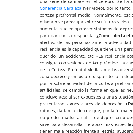
una serie de cambios en el cerebro. Se ha 
Coherencia Cardiaca
(ver vídeo), por lo tanto
corteza prefrontal media. Normalmente, esa 
misma o se preocupa sobre su futuro y vida. 
aumenta, suelen aparecer síntomas de depresió
para dar con la respuesta.
¿Cómo afecta el 
afectivo de las personas ante la adversidad 
resiliencia es la capacidad que tiene una pe
querido, un accidente, etc. «La resiliencia p
consigue con sesiones de Acupirámide. La cla
de la Corteza Prefontal Media ante las adversi
zona decrece y en los pre-dispuestos a la dep
por la sobre actividad de la corteza prefront
artificiales, se cambió la forma en que las n
concluyentes: al ser expuestos a una situació
presentaron signos claros de depresión.
¿Es
ratones, darían la idea de que, por la forma 
no predestinados a sufrir de depresión o des
sirve para desarrollar terapias más especif
tienen mala reacción frente al estrés, ayuda