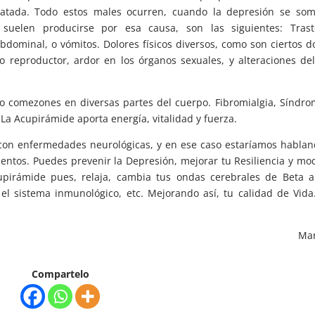
atada. Todo estos males ocurren, cuando la depresión se soma
suelen producirse por esa causa, son las siguientes: Trast
abdominal, o vómitos. Dolores físicos diversos, como son ciertos d
 reproductor, ardor en los órganos sexuales, y alteraciones del
 o comezones en diversas partes del cuerpo. Fibromialgia, Síndr
. La Acupirámide aporta energía, vitalidad y fuerza.
on enfermedades neurológicas, y en ese caso estaríamos hablan
entos. Puedes prevenir la Depresión, mejorar tu Resiliencia y mod
upirámide pues, relaja, cambia tus ondas cerebrales de Beta a
a el sistema inmunológico, etc. Mejorando así, tu calidad de Vid
Mar
Compartelo