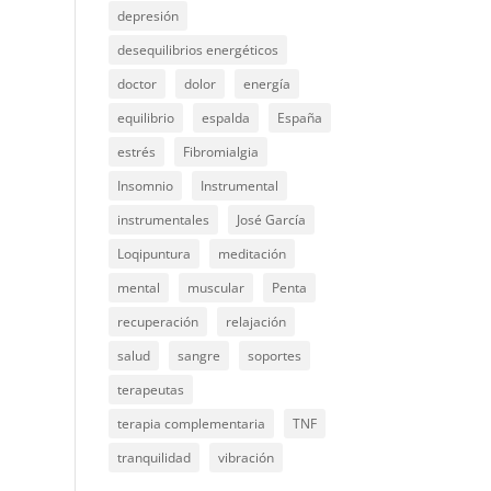
depresión
desequilibrios energéticos
doctor
dolor
energía
equilibrio
espalda
España
estrés
Fibromialgia
Insomnio
Instrumental
instrumentales
José García
Loqipuntura
meditación
mental
muscular
Penta
recuperación
relajación
salud
sangre
soportes
terapeutas
terapia complementaria
TNF
tranquilidad
vibración