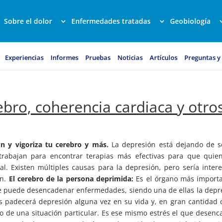
Sobre el dolor
Enfermedades tratadas
Geobiología
Experiencias
Informes
Pruebas
Noticias
Artículos
Preguntas y
ebro, coherencia cardiaca y otro
n y vigoriza tu cerebro y más.
La depresión está dejando de s
 trabajan para encontrar terapias más efectivas para que quie
. Existen múltiples causas para la depresión, pero sería inter
ón.
El cerebro de la persona deprimida:
Es el órgano más importa
te puede desencadenar enfermedades, siendo una de ellas la depr
s padecerá depresión alguna vez en su vida y, en gran cantidad 
ía o de una situación particular. Es ese mismo estrés el que desen