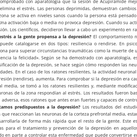
comprobado con aparatología que la sesión de Acupirámide mejo
, elimina el estrés. Las personas deprimidas, demuestran cambios
zona se activa en niveles sanos cuando la persona está pensado
Una activación baja o media no provoca depresión. Cuando su act
n. Los científicos, decidieron llevar a cabo un experimento en r
estrés a la gente propensa a la depresión?
El comportamiento n
puede catalogarse en dos tipos: resiliencia o rendirse. En psico
rsona para superar circunstancias traumáticas como la muerte de 
otencia la felicidad». Según se ha demostrado con aparatología, e
sificación de la depresión, se hace según cómo responden las ne
dades. En el caso de los ratones resilientes, la actividad neuronal
resión (rendirse), aumenta. Para comprobar si la depresión era c
al media, se tomó a los ratones resilientes y, mediante modifica
euronas de la zona respondían al estrés. Los resultados fueron ba
n adversa, esos ratones que antes eran fuertes y capaces de contr
tamos predispuestos a la depresión?
Los resultados del estudi
en que reaccionan las neuronas de la corteza prefrontal media, est
arrollarla de forma más rápida que el resto de la gente. Este e
icas para el tratamiento y prevención de la depresión en aquell
ndo en parte a controlar esta enfermedad que puede convertirse 