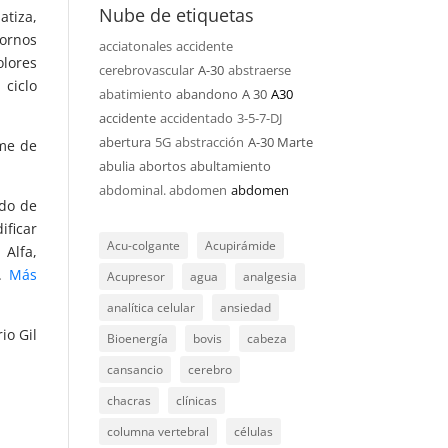
Nube de etiquetas
tiza,
ornos
acciatonales
accidente
olores
cerebrovascular
A-30
abstraerse
 ciclo
abatimiento
abandono
A 30
A30
accidente
accidentado
3-5-7-DJ
abertura
5G
abstracción
A-30 Marte
ome de
abulia
abortos
abultamiento
abdominal. abdomen
abdomen
do de
ificar
Acu-colgante
Acupirámide
 Alfa,
a.
Más
Acupresor
agua
analgesia
analítica celular
ansiedad
io Gil
Bioenergía
bovis
cabeza
cansancio
cerebro
chacras
clínicas
columna vertebral
células