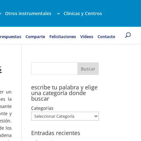
Otros instrumentales
Clínicas y Centros
 respuestas
Comparte
Felicitaciones
Vídeos
Contacto
s
escribe tu palabra y elige
er un
una categoría donde
buscar
nes la
esante
Categorías
nte y
esión.
de los
Entradas recientes
cadena