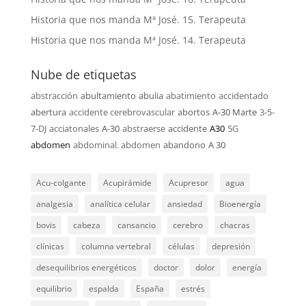
Historia que nos manda Mª José. 15. Terapeuta
Historia que nos manda Mª José. 14. Terapeuta
Nube de etiquetas
abstracción
abultamiento
abulia
abatimiento
accidentado
abertura
accidente cerebrovascular
abortos
A-30 Marte
3-5-
7-DJ
acciatonales
A-30
abstraerse
accidente
A30
5G
abdomen
abdominal. abdomen
abandono
A 30
Acu-colgante
Acupirámide
Acupresor
agua
analgesia
analítica celular
ansiedad
Bioenergía
bovis
cabeza
cansancio
cerebro
chacras
clínicas
columna vertebral
células
depresión
desequilibrios energéticos
doctor
dolor
energía
equilibrio
espalda
España
estrés