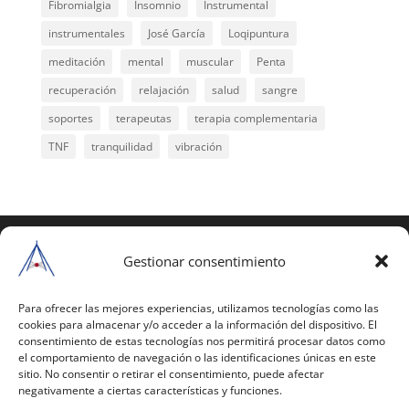
Fibromialgia
Insomnio
Instrumental
instrumentales
José García
Loqipuntura
meditación
mental
muscular
Penta
recuperación
relajación
salud
sangre
soportes
terapeutas
terapia complementaria
TNF
tranquilidad
vibración
COPYRIGHT © 2025 | Todos los derechos
reservados
Gestionar consentimiento
Para copiar y reproducir públicamente cualquiera de
estas páginas o parte de ellas, necesita pedir
Para ofrecer las mejores experiencias, utilizamos tecnologías como las
cookies para almacenar y/o acceder a la información del dispositivo. El
autorización por escrito a Mario Gil Sánchez.
consentimiento de estas tecnologías nos permitirá procesar datos como
el comportamiento de navegación o las identificaciones únicas en este
Todos los instrumentales están PATENTADOS.
sitio. No consentir o retirar el consentimiento, puede afectar
negativamente a ciertas características y funciones.
Web inaugurada en 2002 (última actualización en