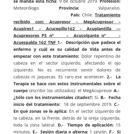
se manda esta ficha
: 9 de octubre 2019.
Profesión:
Meteorólogo.
Provincia:
Valparaíso.
País:
Chile.
Tratamiento
recibido con: Acupresor – MegAcupresor –
Acupires1 – Acucepillo1ó2 – Acuplantilla ––
Acupresores PS nº – Acucolgante nº –
Acuespalda 1ó2 TNF
1.- Descripción que padece el
enfermo y cuál es su calidad de Vida antes de
empezar con este tratamiento:
Dolor repentino de
cabeza en el sector izquierdo, afectando el ojo
izquierdo. No es recurrente sentir dolores de
cabezas ni jaquecas. Es raro ese acontecer.
2.- La
Terapia se hace con estos instrumentales sobre el
cuerpo
(escribir los utilizados): el MegAcupresor
A.-
¿Sólo con los instrumentales citados?:
Sí.
B.- Fecha
inicio del tratamiento:
18 de septiembre 2019.
C.-
En qué zonas se le aplica:
En el sector izquierdo de
la cabeza, en la frente, detrás de la oreja izquierda,
toda la zona lateral.
D.- Tiempo de aplicación:
15
minutos.
E.- Sesión diaria o alterna:
1 sesión.
F.- Si