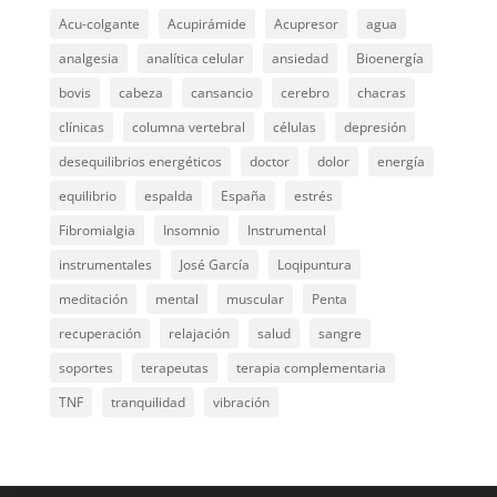
Acu-colgante
Acupirámide
Acupresor
agua
analgesia
analítica celular
ansiedad
Bioenergía
bovis
cabeza
cansancio
cerebro
chacras
clínicas
columna vertebral
células
depresión
desequilibrios energéticos
doctor
dolor
energía
equilibrio
espalda
España
estrés
Fibromialgia
Insomnio
Instrumental
instrumentales
José García
Loqipuntura
meditación
mental
muscular
Penta
recuperación
relajación
salud
sangre
soportes
terapeutas
terapia complementaria
TNF
tranquilidad
vibración