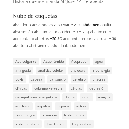
Historia que nos manda Mª José. 14. Terapeuta
Nube de etiquetas
abandono
acciatonales
A-30 Marte
A-30
abdomen
abulia
abstracción
abultamiento
accidente
3-5-7-DJ
abatimiento
accidentado
abortos
A30
5G
accidente cerebrovascular
A 30
abertura
abstraerse
abdominal. abdomen
Acu-colgante
Acupirámide
Acupresor
agua
analgesia
analítica celular
ansiedad
Bioenergía
bovis
cabeza
cansancio
cerebro
chacras
clínicas
columna vertebral
células
depresión
desequilibrios energéticos
doctor
dolor
energía
equilibrio
espalda
España
estrés
Fibromialgia
Insomnio
Instrumental
instrumentales
José García
Loqipuntura