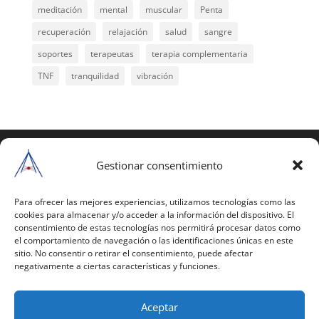
meditación
mental
muscular
Penta
recuperación
relajación
salud
sangre
soportes
terapeutas
terapia complementaria
TNF
tranquilidad
vibración
COPYRIGHT © 2025 | Todos los derechos
reservados
Gestionar consentimiento
Para copiar y reproducir públicamente cualquiera de
estas páginas o parte de ellas, necesita pedir
Para ofrecer las mejores experiencias, utilizamos tecnologías como las
cookies para almacenar y/o acceder a la información del dispositivo. El
autorización por escrito a Mario Gil Sánchez.
consentimiento de estas tecnologías nos permitirá procesar datos como
el comportamiento de navegación o las identificaciones únicas en este
Todos los instrumentales están PATENTADOS.
sitio. No consentir o retirar el consentimiento, puede afectar
negativamente a ciertas características y funciones.
Web inaugurada en 2002 (última actualización en
2025).
Aceptar
Aviso Legal
|
Política de Privacidad
|
Política de