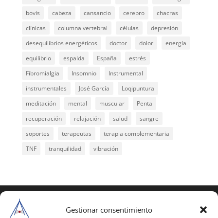
bovis
cabeza
cansancio
cerebro
chacras
clínicas
columna vertebral
células
depresión
desequilibrios energéticos
doctor
dolor
energía
equilibrio
espalda
España
estrés
Fibromialgia
Insomnio
Instrumental
instrumentales
José García
Loqipuntura
meditación
mental
muscular
Penta
recuperación
relajación
salud
sangre
soportes
terapeutas
terapia complementaria
TNF
tranquilidad
vibración
COPYRIGHT © 2025 | Todos los derechos
reservados
Gestionar consentimiento