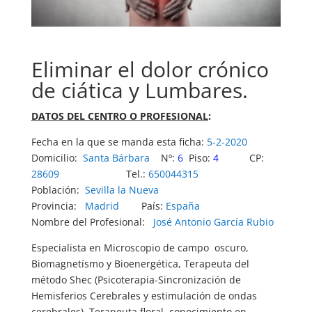
Eliminar el dolor crónico
de ciática y Lumbares.
DATOS DEL CENTRO O PROFESIONAL
:
Fecha en la que se manda esta ficha:
5-2-2020
Domicilio:
Santa Bárbara
Nº:
6
Piso:
4
CP:
28609
Tel.:
650044315
Población:
Sevilla la Nueva
Provincia:
Madrid
País:
España
Nombre del Profesional:
José Antonio García Rubio
Especialista en Microscopio de campo oscuro,
Biomagnetísmo y Bioenergética, Terapeuta del
método Shec (Psicoterapia-Sincronización de
Hemisferios Cerebrales y estimulación de ondas
cerebrales), Terapeuta floral, conocimiento en