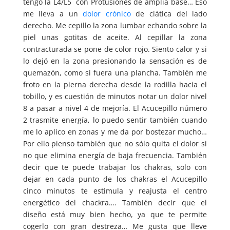
tengo la L4/L5 con Protusiones de amplia base… Eso
me lleva a un
dolor crónico
de ciática del lado
derecho. Me cepillo la zona lumbar echando sobre la
piel unas gotitas de aceite. Al cepillar la zona
contracturada se pone de color rojo. Siento calor y si
lo dejó en la zona presionando la sensación es de
quemazón, como si fuera una plancha. También me
froto en la pierna derecha desde la rodilla hacia el
tobillo, y es cuestión de minutos notar un dolor nivel
8 a pasar a nivel 4 de mejoría. El Acucepillo número
2 trasmite energía, lo puedo sentir también cuando
me lo aplico en zonas y me da por bostezar mucho…
Por ello pienso también que no sólo quita el dolor si
no que elimina energía de baja frecuencia. También
decir que te puede trabajar los chakras, solo con
dejar en cada punto de los chakras el Acucepillo
cinco minutos te estimula y reajusta el centro
energético del chackra…. También decir que el
diseño está muy bien hecho, ya que te permite
cogerlo con gran destreza… Me gusta que lleve