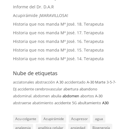
Informe del Dr. D.A.R
Acupirámide ¡MARAVILLOSA!
Historia que nos manda Mª José. 18. Terapeuta
Historia que nos manda Mª José. 17. Terapeuta
Historia que nos manda Mª José. 16. Terapeuta
Historia que nos manda Mª José. 15. Terapeuta
Historia que nos manda Mª José. 14. Terapeuta
Nube de etiquetas
acciatonales
abstracción
A 30
accidentado
A-30 Marte
3-5-7-
DJ
accidente cerebrovascular
abertura
abandono
abdominal. abdomen
abulia
abdomen
abortos
A-30
abstraerse
abatimiento
accidente
5G
abultamiento
A30
Acu-colgante
Acupirámide
Acupresor
agua
analgesia
analítica celular
ansiedad
Bioenergía