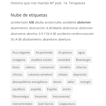
Historia que nos manda Mª José. 14. Terapeuta
Nube de etiquetas
accidentado
A30
abulia
acciatonales
accidente
abdomen
abatimiento
abstracción
A-30 Marte
abdominal. abdomen
abstraerse
abortos
3-5-7-DJ
A 30
accidente cerebrovascular
5G
A-30
abultamiento
abandono
abertura
Acu-colgante
Acupirámide
Acupresor
agua
analgesia
analítica celular
ansiedad
Bioenergía
bovis
cabeza
cansancio
cerebro
chacras
clínicas
columna vertebral
células
depresión
desequilibrios energéticos
doctor
dolor
energía
equilibrio
espalda
España
estrés
Fibromialgia
Insomnio
Instrumental
instrumentales
José García
Loqipuntura