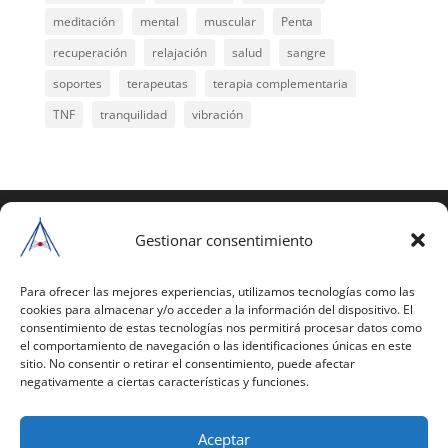
meditación
mental
muscular
Penta
recuperación
relajación
salud
sangre
soportes
terapeutas
terapia complementaria
TNF
tranquilidad
vibración
COPYRIGHT © 2025 | Todos los derechos
reservados
Gestionar consentimiento
Para copiar y reproducir públicamente cualquiera de
estas páginas o parte de ellas, necesita pedir
Para ofrecer las mejores experiencias, utilizamos tecnologías como las
cookies para almacenar y/o acceder a la información del dispositivo. El
autorización por escrito a Mario Gil Sánchez.
consentimiento de estas tecnologías nos permitirá procesar datos como
el comportamiento de navegación o las identificaciones únicas en este
Todos los instrumentales están PATENTADOS.
sitio. No consentir o retirar el consentimiento, puede afectar
negativamente a ciertas características y funciones.
Web inaugurada en 2002 (última actualización en
2025).
Aceptar
Aviso Legal
|
Política de Privacidad
|
Política de