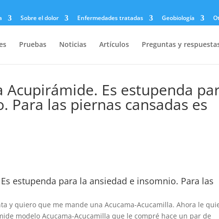
a
Sobre el dolor
Enfermedades tratadas
Geobiología
O
es
Pruebas
Noticias
Artículos
Preguntas y respuesta
a Acupirámide. Es estupenda pa
. Para las piernas cansadas es
 Es estupenda para la ansiedad e insomnio. Para las
enta y quiero que me mande una Acucama-Acucamilla. Ahora le qui
ámide modelo Acucama-Acucamilla que le compré hace un par de