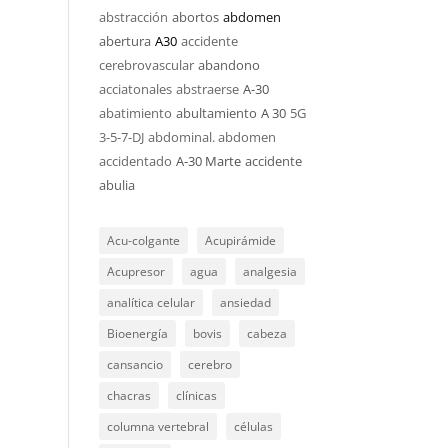
abstracción
abortos
abdomen
abertura
A30
accidente
cerebrovascular
abandono
acciatonales
abstraerse
A-30
abatimiento
abultamiento
A 30
5G
3-5-7-DJ
abdominal. abdomen
accidentado
A-30 Marte
accidente
abulia
Acu-colgante
Acupirámide
Acupresor
agua
analgesia
analítica celular
ansiedad
Bioenergía
bovis
cabeza
cansancio
cerebro
chacras
clínicas
columna vertebral
células