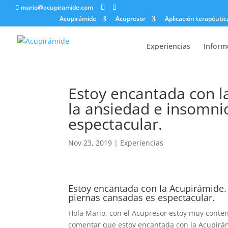
mario@acupiramide.com
Acupirámide
Acupresor
Aplicación terapéutic
Experiencias
Inform
Estoy encantada con l
la ansiedad e insomnio
espectacular.
Nov 23, 2019
|
Experiencias
Estoy encantada con la Acupirámide.
piernas cansadas es espectacular.
Hola Mario, con el Acupresor estoy muy cont
comentar que estoy encantada con la Acupir