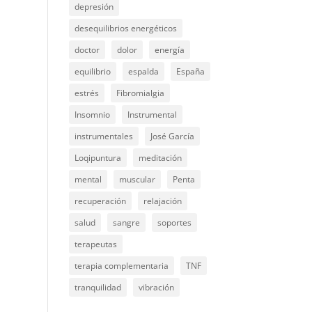
depresión
desequilibrios energéticos
doctor
dolor
energía
equilibrio
espalda
España
estrés
Fibromialgia
Insomnio
Instrumental
instrumentales
José García
Loqipuntura
meditación
mental
muscular
Penta
recuperación
relajación
salud
sangre
soportes
terapeutas
terapia complementaria
TNF
tranquilidad
vibración