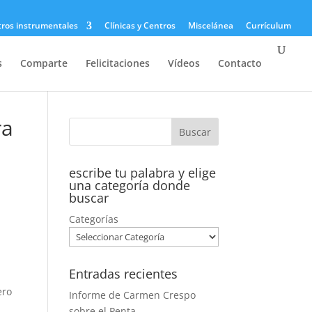
tros instrumentales
Clínicas y Centros
Miscelánea
Currículum
s
Comparte
Felicitaciones
Vídeos
Contacto
ra
escribe tu palabra y elige
una categoría donde
buscar
Categorías
Entradas recientes
ero
Informe de Carmen Crespo
sobre el Penta