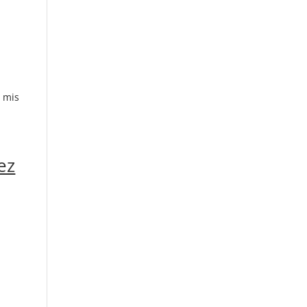
o mis
ez