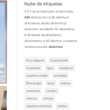
Nube de etiquetas
3-5-7-DJ
accidentado
acciatonales
A30
abstracción
A-30
abertura
abstraerse
abulia
abdominal.
abdomen
accidente
5G
abandono
A-30 Marte
abultamiento
abatimiento
A 30
abortos
accidente
cerebrovascular
abdomen
Acu-colgante
Acupirámide
Acupresor
agua
analgesia
analítica celular
ansiedad
Bioenergía
bovis
cabeza
cansancio
cerebro
chacras
clínicas
columna vertebral
células