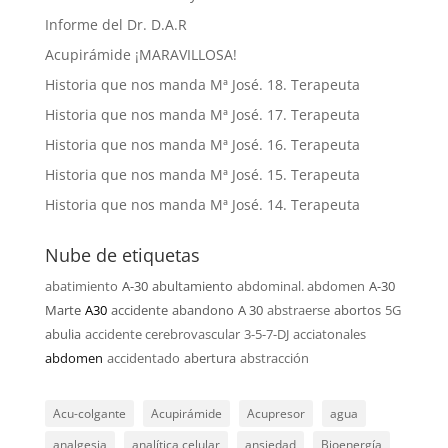
Informe del Dr. D.A.R
Acupirámide ¡MARAVILLOSA!
Historia que nos manda Mª José. 18. Terapeuta
Historia que nos manda Mª José. 17. Terapeuta
Historia que nos manda Mª José. 16. Terapeuta
Historia que nos manda Mª José. 15. Terapeuta
Historia que nos manda Mª José. 14. Terapeuta
Nube de etiquetas
abatimiento
A-30
abultamiento
abdominal. abdomen
A-30
Marte
A30
accidente
abandono
A 30
abstraerse
abortos
5G
abulia
accidente cerebrovascular
3-5-7-DJ
acciatonales
abdomen
accidentado
abertura
abstracción
Acu-colgante
Acupirámide
Acupresor
agua
analgesia
analítica celular
ansiedad
Bioenergía