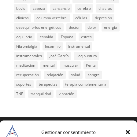
bovis
cabeza
cansancio
cerebro
chacras
clínicas
columna vertebral
células
depresión
desequilibrios energéticos
doctor
dolor
energía
equilibrio
espalda
España
estrés
Fibromialgia
Insomnio
Instrumental
instrumentales
José García
Loqipuntura
meditación
mental
muscular
Penta
recuperación
relajación
salud
sangre
soportes
terapeutas
terapia complementaria
TNF
tranquilidad
vibración
COPYRIGHT © 2025 | Todos los derechos
reservados
Gestionar consentimiento