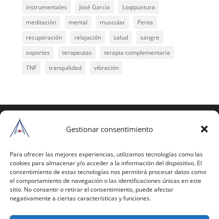
instrumentales
José García
Loqipuntura
meditación
mental
muscular
Penta
recuperación
relajación
salud
sangre
soportes
terapeutas
terapia complementaria
TNF
tranquilidad
vibración
COPYRIGHT © 2025 | Todos los derechos
reservados
Gestionar consentimiento
Para copiar y reproducir públicamente cualquiera de
estas páginas o parte de ellas, necesita pedir
Para ofrecer las mejores experiencias, utilizamos tecnologías como las
cookies para almacenar y/o acceder a la información del dispositivo. El
autorización por escrito a Mario Gil Sánchez.
consentimiento de estas tecnologías nos permitirá procesar datos como
el comportamiento de navegación o las identificaciones únicas en este
Todos los instrumentales están PATENTADOS.
sitio. No consentir o retirar el consentimiento, puede afectar
negativamente a ciertas características y funciones.
Web inaugurada en 2002 (última actualización en
2025).