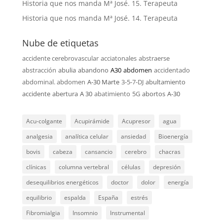
Historia que nos manda Mª José. 15. Terapeuta
Historia que nos manda Mª José. 14. Terapeuta
Nube de etiquetas
accidente cerebrovascular
acciatonales
abstraerse
abstracción
abulia
abandono
A30
abdomen
accidentado
abdominal. abdomen
A-30 Marte
3-5-7-DJ
abultamiento
accidente
abertura
A 30
abatimiento
5G
abortos
A-30
Acu-colgante
Acupirámide
Acupresor
agua
analgesia
analítica celular
ansiedad
Bioenergía
bovis
cabeza
cansancio
cerebro
chacras
clínicas
columna vertebral
células
depresión
desequilibrios energéticos
doctor
dolor
energía
equilibrio
espalda
España
estrés
Fibromialgia
Insomnio
Instrumental