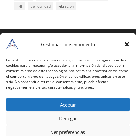
TNF
tranquilidad
vibración
COPYRIGHT © 2025 | Todos los derechos
reservados
Gestionar consentimiento
Para copiar y reproducir públicamente cualquiera de
estas páginas o parte de ellas, necesita pedir
Para ofrecer las mejores experiencias, utilizamos tecnologías como las
cookies para almacenar y/o acceder a la información del dispositivo. El
autorización por escrito a Mario Gil Sánchez.
consentimiento de estas tecnologías nos permitirá procesar datos como
el comportamiento de navegación o las identificaciones únicas en este
Todos los instrumentales están PATENTADOS.
sitio. No consentir o retirar el consentimiento, puede afectar
negativamente a ciertas características y funciones.
Web inaugurada en 2002 (última actualización en
2025).
Aceptar
Aviso Legal
|
Política de Privacidad
|
Política de
Cookies
|
Términos y Condiciones
Denegar
Ver preferencias