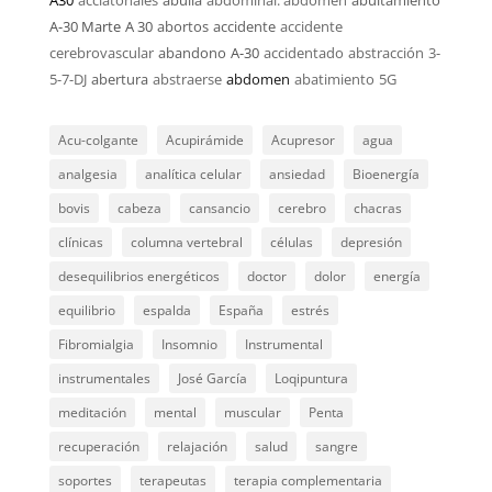
A30
acciatonales
abulia
abdominal. abdomen
abultamiento
A-30 Marte
A 30
abortos
accidente
accidente
cerebrovascular
abandono
A-30
accidentado
abstracción
3-
5-7-DJ
abertura
abstraerse
abdomen
abatimiento
5G
Acu-colgante
Acupirámide
Acupresor
agua
analgesia
analítica celular
ansiedad
Bioenergía
bovis
cabeza
cansancio
cerebro
chacras
clínicas
columna vertebral
células
depresión
desequilibrios energéticos
doctor
dolor
energía
equilibrio
espalda
España
estrés
Fibromialgia
Insomnio
Instrumental
instrumentales
José García
Loqipuntura
meditación
mental
muscular
Penta
recuperación
relajación
salud
sangre
soportes
terapeutas
terapia complementaria