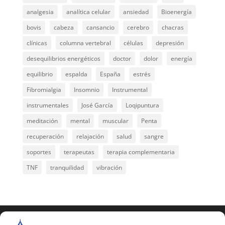
analgesia
analítica celular
ansiedad
Bioenergía
bovis
cabeza
cansancio
cerebro
chacras
clínicas
columna vertebral
células
depresión
desequilibrios energéticos
doctor
dolor
energía
equilibrio
espalda
España
estrés
Fibromialgia
Insomnio
Instrumental
instrumentales
José García
Loqipuntura
meditación
mental
muscular
Penta
recuperación
relajación
salud
sangre
soportes
terapeutas
terapia complementaria
TNF
tranquilidad
vibración
COPYRIGHT © 2025 | Todos los derechos