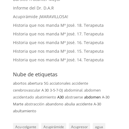
Informe del Dr. D.A.R
Acupirámide ¡MARAVILLOSA!
Historia que nos manda Mª José. 18. Terapeuta
Historia que nos manda Mª José. 17. Terapeuta
Historia que nos manda Mª José. 16. Terapeuta
Historia que nos manda Mª José. 15. Terapeuta
Historia que nos manda Mª José. 14. Terapeuta
Nube de etiquetas
abortos
abertura
5G
acciatonales
accidente
cerebrovascular
A 30
3-5-7-DJ
abdominal. abdomen
accidentado
abatimiento
A30
abstraerse
abdomen
A-30
Marte
abstracción
abandono
abulia
accidente
A-30
abultamiento
Acu-colgante
Acupirámide
Acupresor
agua