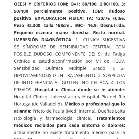
QEESI Y CRITERIOS IOM: Q=1: 80/100, 2:80/100, 3:
50/100 parcialmente positivo, IOM: dudoso
positivo. EXPLORACIÓN FÍSICA: TA: 130/76 FC:66,
Peso 42,300, talla 158cm., IMC= 16,9. Desnutrida.
Pequeño eczema mano derecha. Resto normal.
IMPRESIÓN DIAGNÓSTICA:
1.- CLÍNICA SUGESTIVA
SE SÍNDROME DE SENSIBILIDAD CENTRAL CON
POSIBLE DUDOSO COMPONENTE DE: S. de Fatiga
Crónica a estudio/confirmación por MI de HCUV.
Sensibilidad Química Múltiple Grado II. 2-
HIPOVITAMINOSIS D EN TRATAMIENTO. 3. SOSPECHA
DE INTOLERANCIA AL GLUTEN, NO CELIACA. 4. LOS
PREVIOS.
Hospital o Clínica donde se le atiende:
Hospital Clínico Universitario y Hospital Pío del Río
Hortega (de Valladolid).
Médico o profesional que lo
atiende:
Prieto de Paula (Med. interna), Dueñas Laita
(Toxiología y farmacología clínica).
Tratamientos
médicos recibidos para cada síntoma o dolores:
actualmente no existe tratamiento médico para la