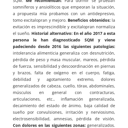
SQM.
Me recomiendan:
Para dormir se prueban
somníferos y ansiolíticos que empeoran la situación,
a propuesta mía probamos con un antidepresivo,
tomo excitalopran y mejoro.
Beneficios obtenidos:
la
evitación es imprescindible y excitalopran normaliza
el sueño.
Historial alternativo: En el año 2017 a esta
persona le han diagnosticado SQM y viene
padeciendo desde 2016 las siguientes patologías:
intolerancia alimenticia generaliza con desnutrición,
pérdida de peso y masa muscular, mareos, pérdida
de fuerza, sensibilidad y descoordinación en piernas
y brazos, falta de oxígeno en el cuerpo, fatiga,
debilidad y agotamiento extremo, dolores
generalizados de cabeza, cuello, tórax, abdominales,
músculos en general con contracturas,
articulaciones, etc., inflamación generalizada,
decaimiento del estado de ánimo, baja calidad de
sueño por convulsiones, irritación y nerviosismo,
electrosensibilidad, amnesias, pérdida de visión.
Con dolores en las siguientes zonas:
generalizados.