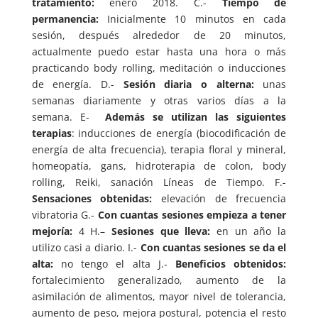
tratamiento:
enero 2018. C.-
Tiempo de
permanencia:
Inicialmente 10 minutos en cada
sesión, después alrededor de 20 minutos,
actualmente puedo estar hasta una hora o más
practicando body rolling, meditación o inducciones
de energía. D.-
Sesión diaria o alterna:
unas
semanas diariamente y otras varios días a la
semana. E-
Además se utilizan las siguientes
terapias
: inducciones de energía (biocodificación de
energía de alta frecuencia), terapia floral y mineral,
homeopatía, gans, hidroterapia de colon, body
rolling, Reiki, sanación Líneas de Tiempo. F.-
Sensaciones obtenidas:
elevación de frecuencia
vibratoria G.-
Con cuantas sesiones empieza a tener
mejoría:
4 H.–
Sesiones que lleva:
en un año la
utilizo casi a diario. I.-
Con cuantas sesiones se da el
alta:
no tengo el alta J.-
Beneficios obtenidos:
fortalecimiento generalizado, aumento de la
asimilación de alimentos, mayor nivel de tolerancia,
aumento de peso, mejora postural, potencia el resto