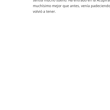
sentía mucho sueño. Ha entrado en la Acupir
muchísimo mejor que antes, venía padeciendo 
volvió a tener.