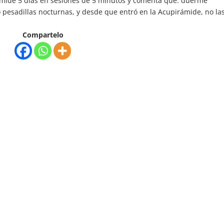
ámide 5 días en sesiones de 5 minutos y comenta que: duerme
pesadillas nocturnas, y desde que entró en la Acupirámide, no la
Compartelo