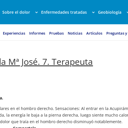
Sobre el dolor
Enfermedades tratadas
Geobiología
Experiencias
Informes
Pruebas
Noticias
Artículos
Preguntas y
a Mª José. 7. Terapeuta
a.
ulares en el hombro derecho. Sensaciones: Al entrar en la Acupirá
da, la energía le baja a la pierna derecha, luego siente mucho calo
l dolor que traía en el hombro derecho disminuyó notablemente.