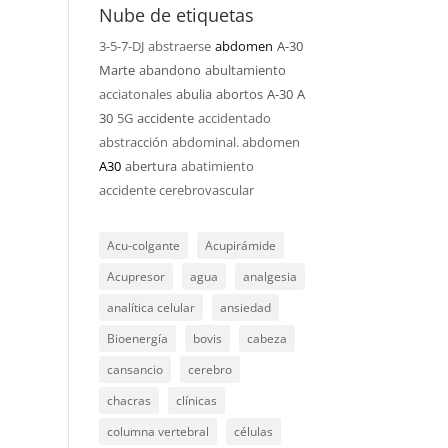
Nube de etiquetas
3-5-7-DJ
abstraerse
abdomen
A-30
Marte
abandono
abultamiento
acciatonales
abulia
abortos
A-30
A
30
5G
accidente
accidentado
abstracción
abdominal. abdomen
A30
abertura
abatimiento
accidente cerebrovascular
Acu-colgante
Acupirámide
Acupresor
agua
analgesia
analítica celular
ansiedad
Bioenergía
bovis
cabeza
cansancio
cerebro
chacras
clínicas
columna vertebral
células