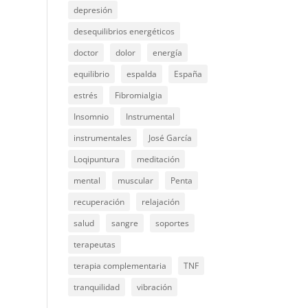
depresión
desequilibrios energéticos
doctor
dolor
energía
equilibrio
espalda
España
estrés
Fibromialgia
Insomnio
Instrumental
instrumentales
José García
Loqipuntura
meditación
mental
muscular
Penta
recuperación
relajación
salud
sangre
soportes
terapeutas
terapia complementaria
TNF
tranquilidad
vibración