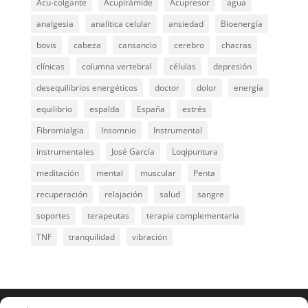
Acu-colgante
Acupirámide
Acupresor
agua
analgesia
analítica celular
ansiedad
Bioenergía
bovis
cabeza
cansancio
cerebro
chacras
clínicas
columna vertebral
células
depresión
desequilibrios energéticos
doctor
dolor
energía
equilibrio
espalda
España
estrés
Fibromialgia
Insomnio
Instrumental
instrumentales
José García
Loqipuntura
meditación
mental
muscular
Penta
recuperación
relajación
salud
sangre
soportes
terapeutas
terapia complementaria
TNF
tranquilidad
vibración