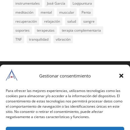
instrumentales
José García
Loqipuntura
meditación
mental
muscular
Penta
recuperación
relajación
salud
sangre
soportes
terapeutas
terapia complementaria
TNF
tranquilidad
vibración
COPYRIGHT © 2025 | Todos los derechos
reservados
Gestionar consentimiento
Para copiar y reproducir públicamente cualquiera de
estas páginas o parte de ellas, necesita pedir
Para ofrecer las mejores experiencias, utilizamos tecnologías como las
cookies para almacenar y/o acceder a la información del dispositivo. El
autorización por escrito a Mario Gil Sánchez.
consentimiento de estas tecnologías nos permitirá procesar datos como
el comportamiento de navegación o las identificaciones únicas en este
Todos los instrumentales están PATENTADOS.
sitio. No consentir o retirar el consentimiento, puede afectar
negativamente a ciertas características y funciones.
Web inaugurada en 2002 (última actualización en
2025).