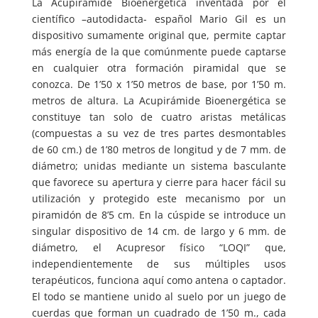
La Acupirámide Bioenergética inventada por el
científico –autodidacta- español Mario Gil es un
dispositivo sumamente original que, permite captar
más energía de la que comúnmente puede captarse
en cualquier otra formación piramidal que se
conozca. De 1’50 x 1’50 metros de base, por 1’50 m.
metros de altura. La Acupirámide Bioenergética se
constituye tan solo de cuatro aristas metálicas
(compuestas a su vez de tres partes desmontables
de 60 cm.) de 1’80 metros de longitud y de 7 mm. de
diámetro; unidas mediante un sistema basculante
que favorece su apertura y cierre para hacer fácil su
utilización y protegido este mecanismo por un
piramidón de 8’5 cm. En la cúspide se introduce un
singular dispositivo de 14 cm. de largo y 6 mm. de
diámetro, el Acupresor físico “LOQI” que,
independientemente de sus múltiples usos
terapéuticos, funciona aquí como antena o captador.
El todo se mantiene unido al suelo por un juego de
cuerdas que forman un cuadrado de 1’50 m., cada