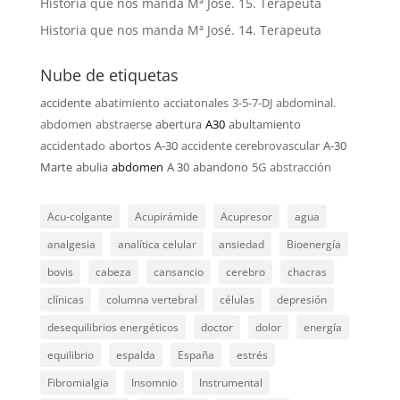
Historia que nos manda Mª José. 15. Terapeuta
Historia que nos manda Mª José. 14. Terapeuta
Nube de etiquetas
accidente
abatimiento
acciatonales
3-5-7-DJ
abdominal.
abdomen
abstraerse
abertura
A30
abultamiento
accidentado
abortos
A-30
accidente cerebrovascular
A-30
Marte
abulia
abdomen
A 30
abandono
5G
abstracción
Acu-colgante
Acupirámide
Acupresor
agua
analgesia
analítica celular
ansiedad
Bioenergía
bovis
cabeza
cansancio
cerebro
chacras
clínicas
columna vertebral
células
depresión
desequilibrios energéticos
doctor
dolor
energía
equilibrio
espalda
España
estrés
Fibromialgia
Insomnio
Instrumental