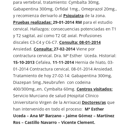
para vertebral, tratamiento: Cymbalta 30mg,
Gabapentina 300mg, Orfidal 1mg., Omeprazol 20mg.,
y recomienza derivarlo al
Psiquiatra
de la zona.
Pruebas realizadas:
29-01-2014 RM
para el estudio
cervical. Hallazgos: consecuencias potenciadas en T1
y T2 sagital, así como T2 GE axial. Profusiones
discales C3-C4 y C6-C7.
Consulta: 08-01-2014
Ansiedad.
Consulta:
27-02-2014
Viene por
contractura cervical. Dra. Mª Esther Uceda. Historial:
15-10-2013
Cefalea,
11-11-2014
Hernia de hiato, 03-
01-2014 Contractura cervical, 08-01-2014 Ansiedad.
Tratamiento de hoy 27-02-14: Gabapentina 300mg,
Diazepan 5mg.,Neubrufen con codeina
400/300mg.,en, Cymbalta 60mg.
Centros visitados:
Servicio Murciano de salud (Hospital Clínico
Universitario Virgen de la Arrixaca)
Doctores/as
que
han intervenido en todo el proceso:
Mª Esther
Uceda – Ana Mª Barzano – Jaime Gómez – Martínez
Ros – Castillo Navarro – Vicente Clement.