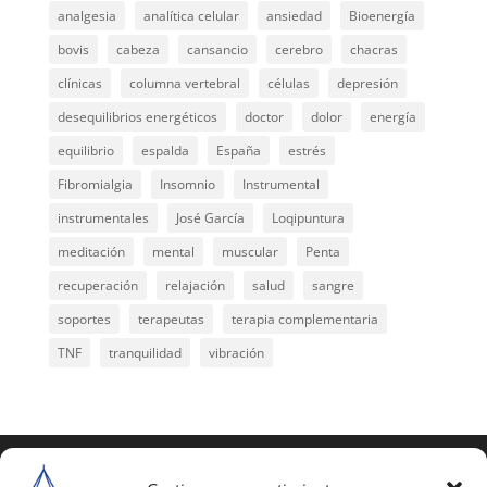
analgesia
analítica celular
ansiedad
Bioenergía
bovis
cabeza
cansancio
cerebro
chacras
clínicas
columna vertebral
células
depresión
desequilibrios energéticos
doctor
dolor
energía
equilibrio
espalda
España
estrés
Fibromialgia
Insomnio
Instrumental
instrumentales
José García
Loqipuntura
meditación
mental
muscular
Penta
recuperación
relajación
salud
sangre
soportes
terapeutas
terapia complementaria
TNF
tranquilidad
vibración
COPYRIGHT © 2025 | Todos los derechos
reservados