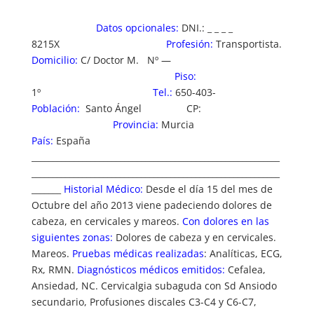
Datos opcionales:
DNI.: _ _ _ _
8215X
Profesión:
Transportista.
Domicilio:
C/ Doctor M. Nº —
Piso:
1º
Tel.:
650-403-
Población:
Santo Ángel CP:
Provincia:
Murcia
País:
España
___________________________________________________________
___________________________________________________________
_______
Historial Médico:
Desde el día 15 del mes de
Octubre del año 2013 viene padeciendo dolores de
cabeza, en cervicales y mareos.
Con dolores en las
siguientes zonas:
Dolores de cabeza y en cervicales.
Mareos.
Pruebas médicas realizadas
: Analíticas, ECG,
Rx, RMN.
Diagnósticos médicos emitidos:
Cefalea,
Ansiedad, NC. Cervicalgia subaguda con Sd Ansiodo
secundario, Profusiones discales C3-C4 y C6-C7,