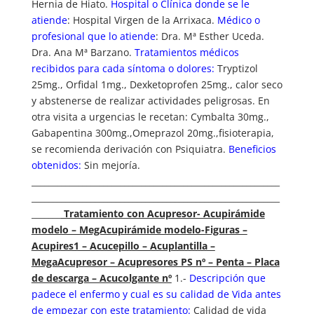
Hernia de Hiato.
Hospital o Clínica donde se le
atiende
: Hospital Virgen de la Arrixaca.
Médico o
profesional que lo atiende
: Dra. Mª Esther Uceda.
Dra. Ana Mª Barzano.
Tratamientos médicos
recibidos para cada síntoma o dolores:
Tryptizol
25mg., Orfidal 1mg., Dexketoprofen 25mg., calor seco
y abstenerse de realizar actividades peligrosas. En
otra visita a urgencias le recetan: Cymbalta 30mg.,
Gabapentina 300mg.,Omeprazol 20mg.,fisioterapia,
se recomienda derivación con Psiquiatra.
Beneficios
obtenidos:
Sin mejoría.
___________________________________________________________
___________________________________________________________
_______
Tratamiento con Acupresor- Acupirámide
modelo – MegAcupirámide modelo-Figuras –
Acupires1 – Acucepillo – Acuplantilla –
MegaAcupresor – Acupresores PS nº – Penta – Placa
de descarga – Acucolgante nº
1.-
Descripción que
padece el enfermo y cual es su calidad de Vida antes
de empezar con este tratamiento:
Calidad de vida