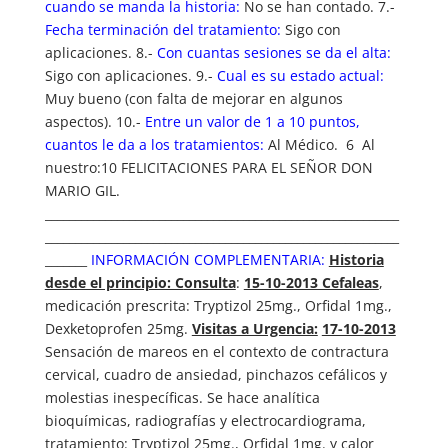
cuando se manda la historia:
No se han contado. 7.-
Fecha terminación del tratamiento:
Sigo con
aplicaciones. 8.-
Con cuantas sesiones se da el alta:
Sigo con aplicaciones. 9.-
Cual es su estado actual:
Muy bueno (con falta de mejorar en algunos
aspectos). 10.-
Entre un valor de 1 a 10 puntos,
cuantos le da a los tratamientos:
Al Médico. 6 Al
nuestro:10 FELICITACIONES PARA EL SEÑOR DON
MARIO GIL.
___________________________________________________________
___________________________________________________________
_______
INFORMACIÓN COMPLEMENTARIA:
Historia
desde el principio: C
onsulta
:
15-10-2013 Cefaleas
,
medicación prescrita: Tryptizol 25mg., Orfidal 1mg.,
Dexketoprofen 25mg.
Visitas a Urgencia:
17-10-2013
Sensación de mareos en el contexto de contractura
cervical, cuadro de ansiedad, pinchazos cefálicos y
molestias inespecíficas. Se hace analítica
bioquímicas, radiografías y electrocardiograma,
tratamiento: Tryptizol 25mg., Orfidal 1mg. y calor