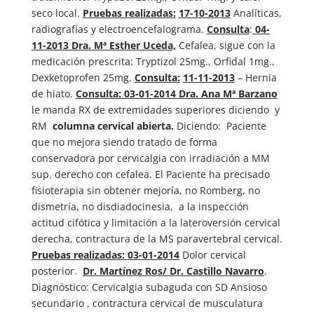
seco local.
Pruebas realizadas:
17-10-2013
Analíticas,
radiografías y electroencefalograma.
Consulta
:
04-
11-2013 Dra. Mª Esther Uceda,
Cefalea, sigue con la
medicación prescrita: Tryptizol 25mg., Orfidal 1mg.,
Dexketoprofen 25mg.
Consulta:
11-11-2013
– Hernia
de hiato.
Consulta: 03-01-2014 Dra. Ana Mª Barzano
le manda RX de extremidades superiores diciendo y
RM
columna cervical abierta.
Diciendo: Paciente
que no mejora siendo tratado de forma
conservadora por cervicalgia con irradiación a MM
sup. derecho con cefalea. El Paciente ha precisado
fisioterapia sin obtener mejoría, no Romberg, no
dismetría, no disdiadocinesia, a la inspección
actitud cifótica y limitación a la lateroversión cervical
derecha, contractura de la MS paravertebral cervical.
Pruebas realizadas:
03-01-2014
Dolor cervical
posterior.
Dr. Martínez Ros/ Dr. Castillo Navarro
.
Diagnóstico: Cervicalgia subaguda con SD Ansioso
secundario , contractura cervical de musculatura