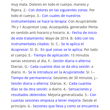
muy mala. Dolores en todo el cuerpo, mareos y
flojera. 2.-
Con dolores en las siguientes zonas
: Por
todo el cuerpo. 3.-
Con cuales de nuestros
instrumentales se hace la terapia:
Con Acupirámide
7N y 1 Acupresor Loqi, Acuespalda, generador Penta
en sentido anti-horario y horario. A.-
Fecha de inicio
de este tratamiento:
Mayo de 2014. B.-
Sólo con los
instrumentales citados:
SI. C.-
Se le aplica el
Acupresor:
Sí. D.-
En qué zonas se le aplica
: Por todo
el cuerpo. E.-
Tiempo de aplicación:
15 minutos
varias sesiones al día. F.-
Sesión diaria o alterna:
Diarias. G.-
Cada cuantos días se da otra sesión:
a
diario. H.-
Se le introduce en la Acupirámide:
SI. I.–
Tiempo de permanencia:
Sesiones de 30 minutos. J.–
Sesión diaria o alterna:
Diarias. K.-
Cada cuantos
días se da otra sesión:
a diario. 4.-
Sensaciones y
resultados obtenidos:
Mejoría generalizada. 5.-
Con
cuantas sesiones empieza a tener mejoría:
Desde el
principio. 6.-
Sesiones que lleva y como se encuentra