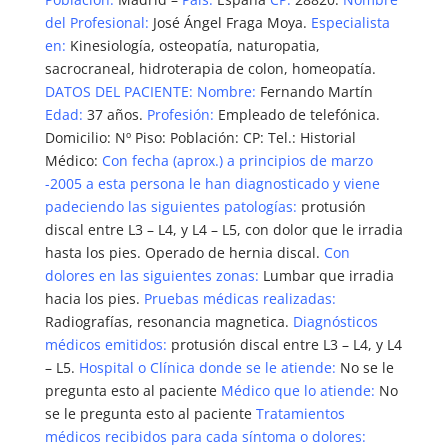
del Profesional:
José Ángel Fraga Moya.
Especialista
en:
Kinesiología, osteopatía, naturopatia,
sacrocraneal, hidroterapia de colon, homeopatía.
DATOS DEL PACIENTE:
Nombre:
Fernando Martín
Edad:
37 años.
Profesión:
Empleado de telefónica.
Domicilio: Nº Piso: Población: CP: Tel.: Historial
Médico:
Con fecha (aprox.) a principios de marzo
-2005 a esta persona le han diagnosticado y viene
padeciendo las siguientes patologías:
protusión
discal entre L3 – L4, y L4 – L5, con dolor que le irradia
hasta los pies. Operado de hernia discal.
Con
dolores en las siguientes zonas:
Lumbar que irradia
hacia los pies.
Pruebas médicas realizadas:
Radiografías, resonancia magnetica.
Diagnósticos
médicos emitidos:
protusión discal entre L3 – L4, y L4
– L5.
Hospital o Clínica donde se le atiende:
No se le
pregunta esto al paciente
Médico que lo atiende:
No
se le pregunta esto al paciente
Tratamientos
médicos recibidos para cada síntoma o dolores: