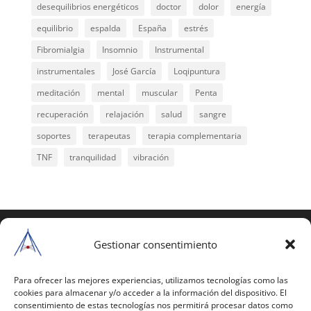
desequilibrios energéticos
doctor
dolor
energía
equilibrio
espalda
España
estrés
Fibromialgia
Insomnio
Instrumental
instrumentales
José García
Loqipuntura
meditación
mental
muscular
Penta
recuperación
relajación
salud
sangre
soportes
terapeutas
terapia complementaria
TNF
tranquilidad
vibración
COPYRIGHT © 2025 | Todos los derechos
reservados
Gestionar consentimiento
Para copiar y reproducir públicamente cualquiera de
estas páginas o parte de ellas, necesita pedir
Para ofrecer las mejores experiencias, utilizamos tecnologías como las
cookies para almacenar y/o acceder a la información del dispositivo. El
autorización por escrito a Mario Gil Sánchez.
consentimiento de estas tecnologías nos permitirá procesar datos como