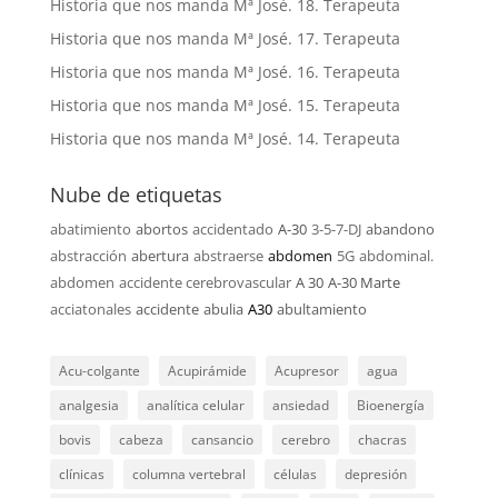
Historia que nos manda Mª José. 18. Terapeuta
Historia que nos manda Mª José. 17. Terapeuta
Historia que nos manda Mª José. 16. Terapeuta
Historia que nos manda Mª José. 15. Terapeuta
Historia que nos manda Mª José. 14. Terapeuta
Nube de etiquetas
abatimiento
abortos
accidentado
A-30
3-5-7-DJ
abandono
abstracción
abertura
abstraerse
abdomen
5G
abdominal.
abdomen
accidente cerebrovascular
A 30
A-30 Marte
acciatonales
accidente
abulia
A30
abultamiento
Acu-colgante
Acupirámide
Acupresor
agua
analgesia
analítica celular
ansiedad
Bioenergía
bovis
cabeza
cansancio
cerebro
chacras
clínicas
columna vertebral
células
depresión