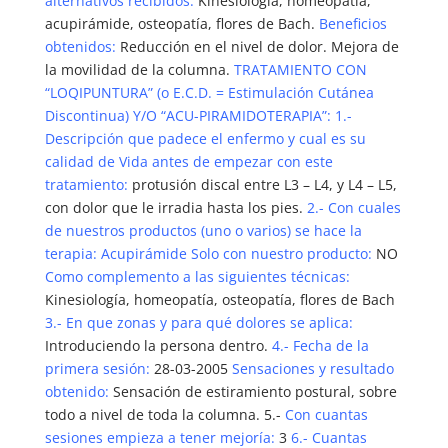
alternativos recibidos:
Kinesiología, homeopatía,
acupirámide, osteopatía, flores de Bach.
Beneficios
obtenidos:
Reducción en el nivel de dolor. Mejora de
la movilidad de la columna.
TRATAMIENTO CON
“LOQIPUNTURA” (o E.C.D. = Estimulación Cutánea
Discontinua) Y/O “ACU-PIRAMIDOTERAPIA”:
1.-
Descripción que padece el enfermo y cual es su
calidad de Vida antes de empezar
con este
tratamiento:
protusión discal entre L3 – L4, y L4 – L5,
con dolor que le irradia hasta los pies.
2.- Con cuales
de nuestros productos (uno o varios) se hace la
terapia: Acupirámide
Solo con nuestro producto:
NO
Como complemento a las siguientes técnicas:
Kinesiología, homeopatía, osteopatía, flores de Bach
3.- En que zonas y para qué dolores se aplica:
Introduciendo la persona dentro.
4.- Fecha de la
primera sesión:
28-03-2005
Sensaciones y resultado
obtenido:
Sensación de estiramiento postural, sobre
todo a nivel de toda la columna. 5.-
Con cuantas
sesiones empieza a tener mejoría:
3
6.- Cuantas