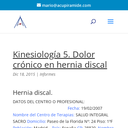
mario@acupiramide.com
Kinesiología 5. Dolor
crónico en hernia discal
Dic 18, 2015
|
Informes
Hernia discal.
DATOS DEL CENTRO O PROFESIONAL:
Fecha:
19/02/2007
Nombre del Centro de Terapias:
SALUD INTEGRAL
SACRO
Domicilio:
Paseo de la Florida Nº: 24 Piso: 1ºF
Población:
Madrid –
País:
España
CP:
28820.
Nombre