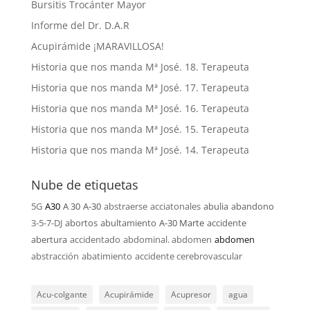
Bursitis Trocánter Mayor
Informe del Dr. D.A.R
Acupirámide ¡MARAVILLOSA!
Historia que nos manda Mª José. 18. Terapeuta
Historia que nos manda Mª José. 17. Terapeuta
Historia que nos manda Mª José. 16. Terapeuta
Historia que nos manda Mª José. 15. Terapeuta
Historia que nos manda Mª José. 14. Terapeuta
Nube de etiquetas
5G
A30
A 30
A-30
abstraerse
acciatonales
abulia
abandono
3-5-7-DJ
abortos
abultamiento
A-30 Marte
accidente
abertura
accidentado
abdominal. abdomen
abdomen
abstracción
abatimiento
accidente cerebrovascular
Acu-colgante
Acupirámide
Acupresor
agua