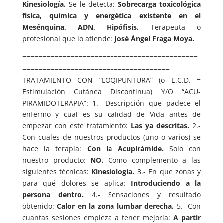
Kinesiología.
Se le detecta:
Sobrecarga toxicológica
física, química y energética existente en el
Mesénquina, ADN, Hipófisis.
Terapeuta o
profesional que lo atiende:
José Ángel Fraga Moya.
============================================
=====================================
TRATAMIENTO CON “LOQIPUNTURA” (o E.C.D. =
Estimulación Cutánea Discontinua) Y/O “ACU-
PIRAMIDOTERAPIA”: 1.- Descripción que padece el
enfermo y cuál es su calidad de Vida antes de
empezar con este tratamiento:
Las ya descritas.
2.-
Con cuales de nuestros productos (uno o varios) se
hace la terapia:
Con la Acupirámide.
Solo con
nuestro producto:
NO.
Como complemento a las
siguientes técnicas:
Kinesiología.
3.- En que zonas y
para qué dolores se aplica:
Introduciendo a la
persona dentro.
4.- Sensaciones y resultado
obtenido:
Calor en la zona lumbar derecha.
5.- Con
cuantas sesiones empieza a tener mejoría:
A partir