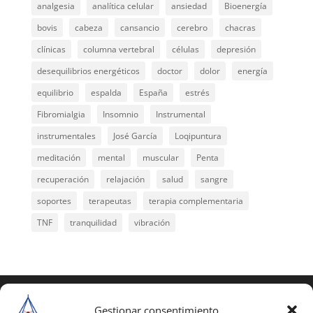
analgesia
analítica celular
ansiedad
Bioenergía
bovis
cabeza
cansancio
cerebro
chacras
clínicas
columna vertebral
células
depresión
desequilibrios energéticos
doctor
dolor
energía
equilibrio
espalda
España
estrés
Fibromialgia
Insomnio
Instrumental
instrumentales
José García
Loqipuntura
meditación
mental
muscular
Penta
recuperación
relajación
salud
sangre
soportes
terapeutas
terapia complementaria
TNF
tranquilidad
vibración
COPYRIGHT © 2025 | Todos los derechos
reservados
Gestionar consentimiento