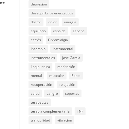
oco
depresión
desequilibrios energéticos
doctor
dolor
energía
equilibrio
espalda
España
estrés
Fibromialgia
Insomnio
Instrumental
instrumentales
José García
Loqipuntura
meditación
mental
muscular
Penta
recuperación
relajación
salud
sangre
soportes
terapeutas
terapia complementaria
TNF
tranquilidad
vibración