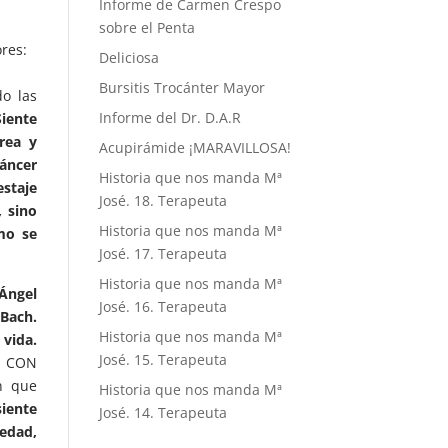
Informe de Carmen Crespo
sobre el Penta
res:
Deliciosa
Bursitis Trocánter Mayor
do las
Informe del Dr. D.A.R
Siente
rea y
Acupirámide ¡MARAVILLOSA!
cáncer
Historia que nos manda Mª
estaje
José. 18. Terapeuta
 sino
Historia que nos manda Mª
smo se
José. 17. Terapeuta
Historia que nos manda Mª
 Ángel
José. 16. Terapeuta
 Bach.
Historia que nos manda Mª
vida.
José. 15. Terapeuta
 CON
n que
Historia que nos manda Mª
iente
José. 14. Terapeuta
iedad,