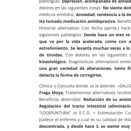
patologías:
Depresión, acompañada de ansieda
dolores en las siguientes zonas:
No siente dol
médicos emitidos:
Ansiedad, tendencia a la d
Ha tomado medicación antidepresiva.
Benefic
Historial alternativo: Con fecha (aprox.) h
siguientes patologías:
Desde hace un mes se 
que va por la vida acelerada, come con a
estreñimiento. Se levanta muchas veces a lo 
de tiroides.
Con dolores en las siguientes 
kinesiológico.
Diagnósticos alternativos emiti
una gran variedad de alteraciones, tanto f
detecta la forma de corregirlas.
Clínica o Consulta donde se le atiende: «SAL
Fraga Moya.
Tratamientos alternativos recibi
Beneficios obtenidos:
Reducción de su ansie
Regulación del tracto intestinal (eliminac
“LOQIPUNTURA” (o E.C.D. = Estimulación Cu
padece el enfermo y cual es su calidad de Vi
descentrada, y desde hace 3, se siente muy