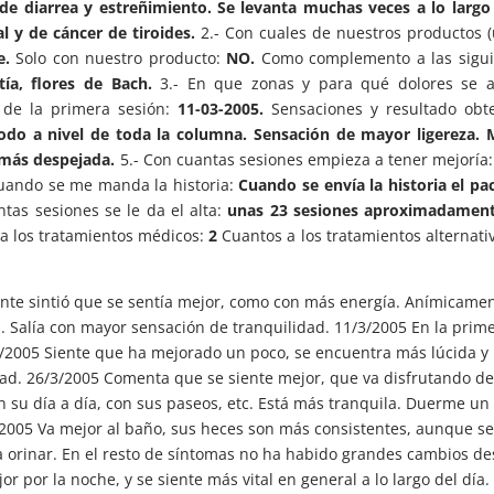
e diarrea y estreñimiento. Se levanta muchas veces a lo largo
l y de cáncer de tiroides.
2.- Con cuales de nuestros productos 
e.
Solo con nuestro producto:
NO.
Como complemento a las sigui
ía, flores de Bach.
3.- En que zonas y para qué dolores se ap
 de la primera sesión:
11-03-2005.
Sensaciones y resultado obte
todo a nivel de toda la columna. Sensación de mayor ligereza.
 más despejada.
5.- Con cuantas sesiones empieza a tener mejoría
cuando se me manda la historia:
Cuando se envía la historia el pa
tas sesiones se le da el alta:
unas 23 sesiones aproximadament
 a los tratamientos médicos:
2
Cuantos a los tratamientos alternati
 sintió que se sentía mejor, como con más energía. Anímicamen
 Salía con mayor sensación de tranquilidad. 11/3/2005 En la prim
/3/2005 Siente que ha mejorado un poco, se encuentra más lúcida y
d. 26/3/2005 Comenta que se siente mejor, que va disfrutando de
 su día a día, con sus paseos, etc. Está más tranquila. Duerme un
4/2005 Va mejor al baño, sus heces son más consistentes, aunque s
a orinar. En el resto de síntomas no ha habido grandes cambios d
 por la noche, y se siente más vital en general a lo largo del día.