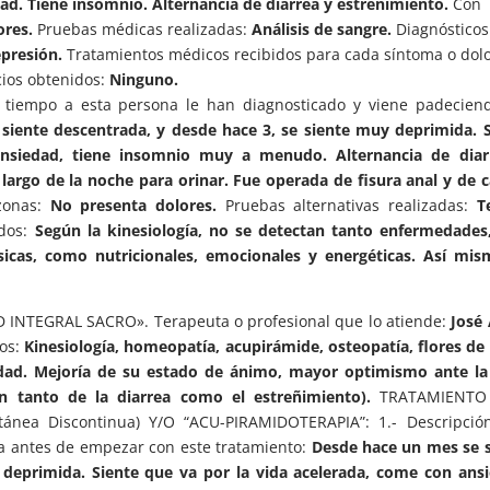
d. Tiene insomnio. Alternancia de diarrea y estreñimiento.
Con
ores.
Pruebas médicas realizadas:
Análisis de sangre.
Diagnósticos
epresión.
Tratamientos médicos recibidos para cada síntoma o dolo
ios obtenidos:
Ninguno.
ace tiempo a esta persona le han diagnosticado y viene padecien
siente descentrada, y desde hace 3, se siente muy deprimida. 
nsiedad, tiene insomnio muy a menudo. Alternancia de diar
largo de la noche para orinar. Fue operada de fisura anal y de 
zonas:
No presenta dolores.
Pruebas alternativas realizadas:
T
dos:
Según la kinesiología, no se detectan tanto enfermedades,
ísicas, como nutricionales, emocionales y energéticas. Así mi
UD INTEGRAL SACRO». Terapeuta o profesional que lo atiende:
José
dos:
Kinesiología, homeopatía, acupirámide, osteopatía, flores de
dad. Mejoría de su estado de ánimo, mayor optimismo ante la 
ión tanto de la diarrea como el estreñimiento).
TRATAMIENTO
tánea Discontinua) Y/O “ACU-PIRAMIDOTERAPIA”: 1.- Descripció
da antes de empezar con este tratamiento:
Desde hace un mes se s
 deprimida. Siente que va por la vida acelerada, come con ans