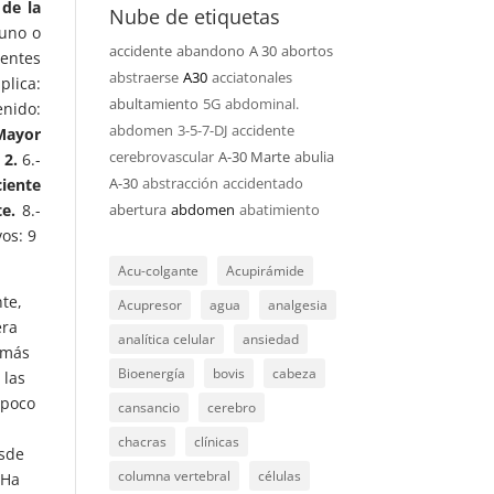
 de la
Nube de etiquetas
(uno o
accidente
abandono
A 30
abortos
entes
abstraerse
A30
acciatonales
lica:
abultamiento
5G
abdominal.
nido:
abdomen
3-5-7-DJ
accidente
 Mayor
cerebrovascular
A-30 Marte
abulia
:
2.
6.-
A-30
abstracción
accidentado
ciente
e.
8.-
abertura
abdomen
abatimiento
vos: 9
Acu-colgante
Acupirámide
te,
Acupresor
agua
analgesia
era
analítica celular
ansiedad
 más
Bioenergía
bovis
cabeza
 las
 poco
cansancio
cerebro
e
chacras
clínicas
esde
columna vertebral
células
 Ha