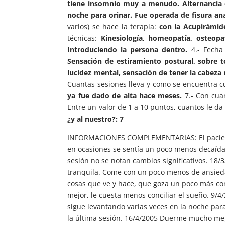
tiene insomnio muy a menudo. Alternancia d
noche para orinar. Fue operada de fisura ana
varios) se hace la terapia:
con la Acupirámid
técnicas:
Kinesiología, homeopatía, osteopat
Introduciendo la persona dentro.
4.- Fecha
Sensación de estiramiento postural, sobre 
lucidez mental, sensación de tener la cabeza
Cuantas sesiones lleva y como se encuentra 
ya fue dado de alta hace meses.
7.- Con cuan
Entre un valor de 1 a 10 puntos, cuantos le da
¿y al nuestro?: 7
INFORMACIONES COMPLEMENTARIAS: El paciente
en ocasiones se sentía un poco menos decaída.
sesión no se notan cambios significativos. 18
tranquila. Come con un poco menos de ansieda
cosas que ve y hace, que goza un poco más con
mejor, le cuesta menos conciliar el sueño. 9/
sigue levantando varias veces en la noche par
la última sesión. 16/4/2005 Duerme mucho mejor