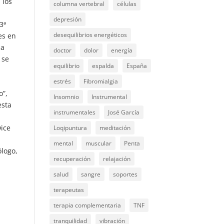
 los
columna vertebral
células
depresión
3ª
desequilibrios energéticos
es en
la
doctor
dolor
energía
 se
equilibrio
espalda
España
estrés
Fibromialgia
o”,
Insomnio
Instrumental
esta
instrumentales
José García
Dice
Loqipuntura
meditación
mental
muscular
Penta
ólogo,
recuperación
relajación
salud
sangre
soportes
terapeutas
terapia complementaria
TNF
tranquilidad
vibración