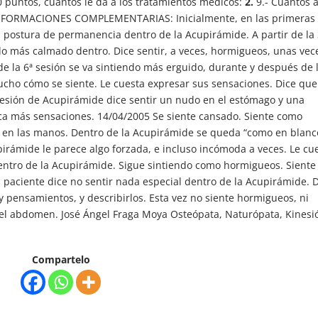
10 puntos, cuantos le da a los tratamientos médicos:
2.
9.- Cuantos a
FORMACIONES COMPLEMENTARIAS: Inicialmente, en las primeras
 postura de permanencia dentro de la Acupirámide. A partir de la 
do más calmado dentro. Dice sentir, a veces, hormigueos, unas vec
 de la 6ª sesión se va sintiendo más erguido, durante y después de 
cho cómo se siente. Le cuesta expresar sus sensaciones. Dice que
esión de Acupirámide dice sentir un nudo en el estómago y una
ca más sensaciones. 14/04/2005 Se siente cansado. Siente como
o en las manos. Dentro de la Acupirámide se queda “como en blanc
pirámide le parece algo forzada, e incluso incómoda a veces. Le cu
dentro de la Acupirámide. Sigue sintiendo como hormigueos. Siente
 paciente dice no sentir nada especial dentro de la Acupirámide. 
 pensamientos, y describirlos. Esta vez no siente hormigueos, ni
del abdomen. José Ángel Fraga Moya Osteópata, Naturópata, Kinesi
Compartelo