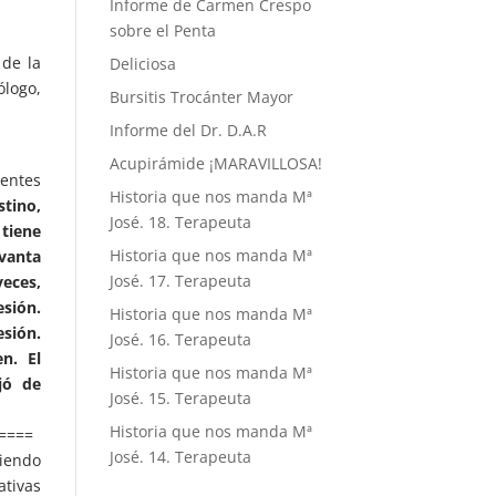
Informe de Carmen Crespo
sobre el Penta
de la
Deliciosa
ólogo,
Bursitis Trocánter Mayor
Informe del Dr. D.A.R
Acupirámide ¡MARAVILLOSA!
ientes
Historia que nos manda Mª
stino,
José. 18. Terapeuta
 tiene
Historia que nos manda Mª
vanta
José. 17. Terapeuta
veces,
sión.
Historia que nos manda Mª
esión.
José. 16. Terapeuta
n. El
Historia que nos manda Mª
jó de
José. 15. Terapeuta
Historia que nos manda Mª
====
José. 14. Terapeuta
ciendo
tivas