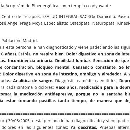
o la Acupirámide Bioenergética como terapia coadyuvante
entro de Terapias: «SALUD INTEGRAL SACRO» Domicilio: Paseo 
 José Ángel Fraga Moya Especialista: Osteópata, Naturópata, Kinesi
 Población: Madrid.
03 a esta persona le han diagnosticado y viene padeciendo las sigu
 años). Estrés, no respira bien. Dolor digestivo en zona de inte
tas. Incontinencia urinaria. Debilidad lumbar. Sensación de que
de concentración, bloqueo mental. Cansancio constante. Se le
s:
Dolor digestivo en zona de intestino, ombligo y alrededor. A 
zadas:
Analítica de sangre.
Diagnósticos médicos emitidos:
Depre
ra cada síntoma o dolores:
Hace años, medicación para la depr
tomar la medicación antidepresiva, porque no le sentaba bie
ía estar tomando pastillas tanto tiempo, de manera que de
========================================================
prox.) 30/03/2005 a esta persona le han diagnosticado y viene pade
dolores en las siguientes zonas:
Ya descritas.
Pruebas alterna