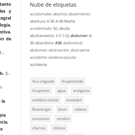
Nube de etiquetas
 tanto
les y
acciatonales
abortos
abatimiento
tegral
abertura
A 30
A-30 Marte
logía,
accidentado
5G
abulia
stiva.
abultamiento
3-5-7-DJ
abdomen
A-
ón de
30
abandono
A30
abdominal.
abdomen
abstracción
abstraerse
1.-
accidente cerebrovascular
accidente
h.
3.-
Acu-colgante
Acupirámide
on
Acupresor
agua
analgesia
analítica celular
ansiedad
 le
Bioenergía
bovis
cabeza
pia
cansancio
cerebro
ncia,
chacras
clínicas
es