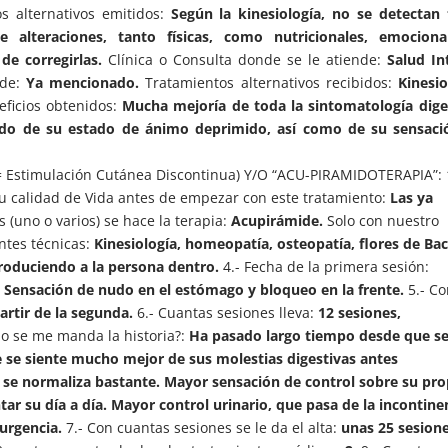
s alternativos emitidos:
Según la kinesiología, no se detectan
alteraciones, tanto físicas, como nutricionales, emociona
de corregirlas.
Clínica o Consulta donde se le atiende:
Salud In
de:
Ya mencionado.
Tratamientos alternativos recibidos:
Kinesio
ficios obtenidos:
Mucha mejoría de toda la sintomatología dige
do de su estado de ánimo deprimido, así como de su sensaci
Estimulación Cutánea Discontinua) Y/O “ACU-PIRAMIDOTERAPIA”: 
su calidad de Vida antes de empezar con este tratamiento:
Las ya
 (uno o varios) se hace la terapia:
Acupirámide.
Solo con nuestro
tes técnicas:
Kinesiología, homeopatía, osteopatía, flores de Bac
roduciendo a la persona dentro.
4.- Fecha de la primera sesión:
:
Sensación de nudo en el estómago y bloqueo en la frente.
5.- C
artir de la segunda.
6.- Cuantas sesiones lleva:
12 sesiones,
o se me manda la historia?:
Ha pasado largo tiempo desde que se
te se siente mucho mejor de sus molestias digestivas antes
se normaliza bastante. Mayor sensación de control sobre su pro
r su día a día. Mayor control urinario, que pasa de la incontine
urgencia.
7.- Con cuantas sesiones se le da el alta:
unas 25 sesion