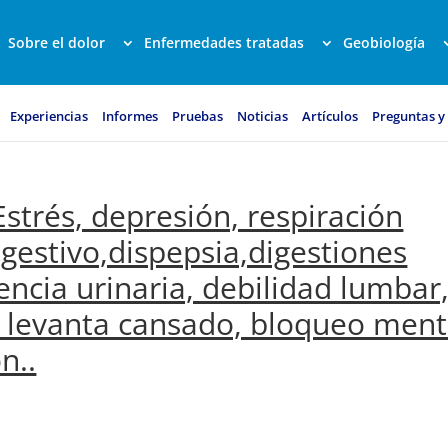
Sobre el dolor
Enfermedades tratadas
Geobiología
Experiencias
Informes
Pruebas
Noticias
Artículos
Preguntas y
 Estrés, depresión, respiración
igestivo,dispepsia,digestiones
encia urinaria, debilidad lumbar
e levanta cansado, bloqueo ment
n..