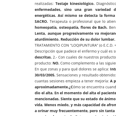
realizadas:
Testaje kinesiológico.
Diagnóstico
enfermedades, sino una gran variedad de 
energéticas. Así mismo se detecta la forma 
SACRO.
Terapeuta o profesional que lo atien
homeopatía, osteopatía, flores de Bach.
Bene
Lenta, aunque progresivamente va mejoran
aturdimiento. Reducción de su dolor lumbar.
TRATAMIENTO CON “LOQIPUNTURA” (o E.C.D. = 
Descripción que padece el enfermo y cuál es 
descritas.
2.- Con cuales de nuestros productos
producto:
NO.
Como complemento a las siguien
En que zonas y para qué dolores se aplica:
Int
30/03/2005.
Sensaciones y resultado obtenido
cuantas sesiones empieza a tener mejoría:
A p
aproximadamente.¿C
ómo se encuentra cuand
dio el alta. En el momento del alta el pacien
mencionadas. Siente que su estado de ánimo 
vida. Menos miedo, y más capacidad de afronta
a orinar muy frecuentemente, pero sin tanta 