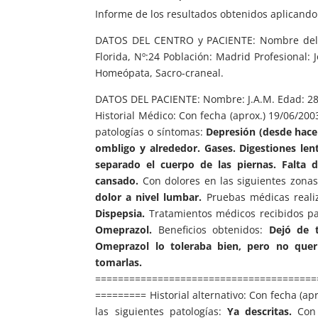
Informe de los resultados obtenidos aplicand
DATOS DEL CENTRO y PACIENTE: Nombre del C
Florida, Nº:24 Población: Madrid Profesional:
Homeópata, Sacro-craneal.
DATOS DEL PACIENTE: Nombre: J.A.M. Edad: 28
Historial Médico: Con fecha (aprox.) 19/06/20
patologías o síntomas:
Depresión (desde hace 6
ombligo y alrededor. Gases. Digestiones len
separado el cuerpo de las piernas. Falta 
cansado.
Con dolores en las siguientes zona
dolor a nivel lumbar.
Pruebas médicas reali
Dispepsia.
Tratamientos médicos recibidos pa
Omeprazol.
Beneficios obtenidos:
Dejó de 
Omeprazol lo toleraba bien, pero no quer
tomarlas.
=======================================
========= Historial alternativo: Con fecha (a
las siguientes patologías:
Ya descritas.
Con 