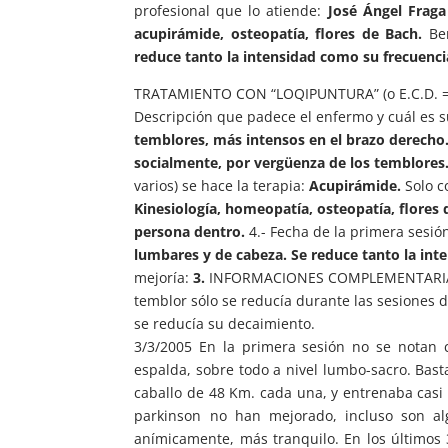
profesional que lo atiende:
José Ángel Frag
acupirámide, osteopatía, flores de Bach.
Ben
reduce tanto la intensidad como su frecuenci
TRATAMIENTO CON “LOQIPUNTURA” (o E.C.D. = 
Descripción que padece el enfermo y cuál es 
temblores, más intensos en el brazo derecho.
socialmente, por vergüenza de los temblores
varios) se hace la terapia:
Acupirámide.
Solo c
Kinesiología, homeopatía, osteopatía, flores 
persona dentro.
4.- Fecha de la primera sesió
lumbares y de cabeza. Se reduce tanto la int
mejoría:
3.
INFORMACIONES COMPLEMENTARIAS: E
temblor sólo se reducía durante las sesiones d
se reducía su decaimiento.
3/3/2005 En la primera sesión no se notan c
espalda, sobre todo a nivel lumbo-sacro. Bas
caballo de 48 Km. cada una, y entrenaba casi
parkinson no han mejorado, incluso son al
anímicamente, más tranquilo. En los últimos 