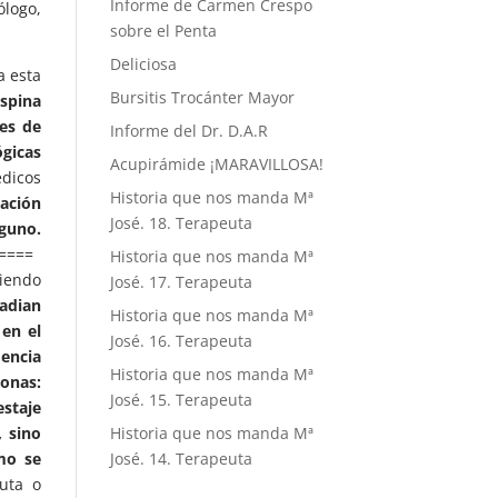
Informe de Carmen Crespo
ólogo,
sobre el Penta
Deliciosa
a esta
Bursitis Trocánter Mayor
spina
res de
Informe del Dr. D.A.R
gicas
Acupirámide ¡MARAVILLOSA!
dicos
Historia que nos manda Mª
ación
José. 18. Terapeuta
guno.
====
Historia que nos manda Mª
ciendo
José. 17. Terapeuta
radian
Historia que nos manda Mª
 en el
José. 16. Terapeuta
dencia
Historia que nos manda Mª
zonas:
José. 15. Terapeuta
estaje
, sino
Historia que nos manda Mª
smo se
José. 14. Terapeuta
uta o