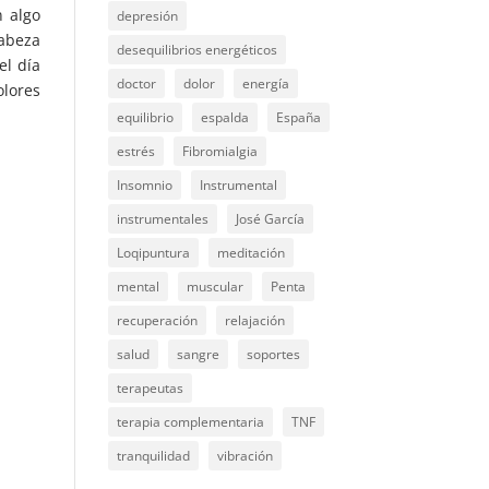
n algo
depresión
cabeza
desequilibrios energéticos
el día
doctor
dolor
energía
lores
equilibrio
espalda
España
estrés
Fibromialgia
Insomnio
Instrumental
instrumentales
José García
Loqipuntura
meditación
mental
muscular
Penta
recuperación
relajación
salud
sangre
soportes
terapeutas
terapia complementaria
TNF
tranquilidad
vibración