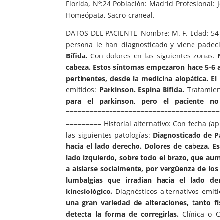
Florida, Nº:24 Población: Madrid Profesional:
Homeópata, Sacro-craneal.
DATOS DEL PACIENTE: Nombre: M. F. Edad: 54 Po
persona le han diagnosticado y viene padeci
Bífida.
Con dolores en las siguientes zonas:
cabeza.
Estos síntomas empezaron hace 5-6 
pertinentes, desde la medicina alopática. E
emitidos:
Parkinson. Espina Bífida.
Tratamien
para el parkinson, pero el paciente no
=======================================
========= Historial alternativo: Con fecha (a
las siguientes patologías:
Diagnosticado de Pa
hacia el lado derecho. Dolores de cabeza. 
lado izquierdo, sobre todo el brazo, que au
a aislarse socialmente, por vergüenza de los
lumbalgias que irradian hacia el lado de
kinesiológico.
Diagnósticos alternativos emit
una gran variedad de alteraciones, tanto f
detecta la forma de corregirlas.
Clínica o C