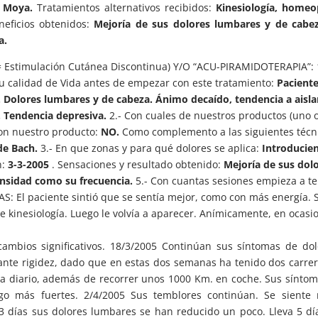
a Moya.
Tratamientos alternativos recibidos:
Kinesiología, homeop
eficios obtenidos:
Mejoría de sus dolores lumbares y de cabez
a.
Estimulación Cutánea Discontinua) Y/O “ACU-PIRAMIDOTERAPIA”: 
su calidad de Vida antes de empezar con este tratamiento:
Pacient
 Dolores lumbares y de cabeza. Ánimo decaído, tendencia a aisla
. Tendencia depresiva.
2.- Con cuales de nuestros productos (uno 
on nuestro producto:
NO.
Como complemento a las siguientes técn
de Bach.
3.- En que zonas y para qué dolores se aplica:
Introducie
n:
3-3-2005
. Sensaciones y resultado obtenido:
Mejoría de sus dol
ensidad como su frecuencia.
5.- Con cuantas sesiones empieza a t
l paciente sintió que se sentía mejor, como con más energía. 
e kinesiología. Luego le volvía a aparecer. Anímicamente, en ocasi
ambios significativos. 18/3/2005 Continúan sus síntomas de do
tante rigidez, dado que en estas dos semanas ha tenido dos carre
 a diario, además de recorrer unos 1000 Km. en coche. Sus sínto
go más fuertes. 2/4/2005 Sus temblores continúan. Se siente 
3 días sus dolores lumbares se han reducido un poco. Lleva 5 dí