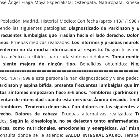
 José Ángel Fraga Moya Especialista: Osteópata, Naturópata, Kinesi
blación: Madrid. Historial Médico: Con fecha (aprox.) 13/1/1998 
endo las siguientes patologías:
Diagnosticado de Parkinson y E
Frecuentes lumbalgias que irradian hacia el lado derecho. Dolo
años.
Pruebas médicas realizadas:
Los informes y pruebas neuroló
l enfermo no da mucha información al respecto.
Diagnósticos mé
tos médicos recibidos para cada síntoma o dolores:
Toma medic
 siente mejora de ningún tipo.
Beneficios obtenidos:
Nin
========================================================
prox.) 13/1/1998 a esta persona le han diagnosticado y viene pade
rkinson y espina bífida, presenta frecuentes lumbalgias que ir
Estos síntomas empezaron hace 5-6 años. Temblores (parkinson)
mentan de intensidad cuando está nervioso. Ánimo decaído, ten
 temblores. Tendencia depresiva.
Con dolores en las siguientes 
recho. Dolores de cabeza.
Pruebas alternativas realizadas:
T
idos:
Según la kinesiología, no se detectan tanto enfermedades
ísicas, como nutricionales, emocionales y energéticas. Así mi
onsulta donde se le atiende:
SALUD INTEGRAL SACRO.
Terape