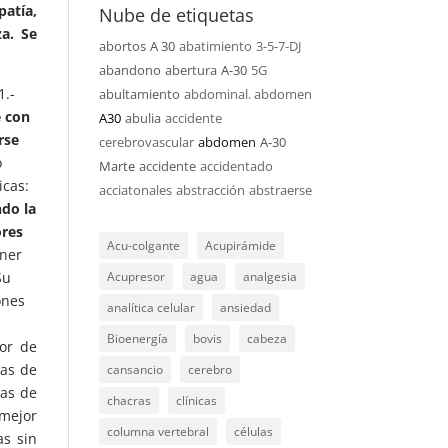
atía,
Nube de etiquetas
a. Se
abortos
A 30
abatimiento
3-5-7-DJ
abandono
abertura
A-30
5G
1.-
abultamiento
abdominal. abdomen
e con
A30
abulia
accidente
rse
cerebrovascular
abdomen
A-30
o
Marte
accidente
accidentado
icas:
acciatonales
abstracción
abstraerse
ndo la
ores
Acu-colgante
Acupirámide
ener
Su
Acupresor
agua
analgesia
ones
analítica celular
ansiedad
Bioenergía
bovis
cabeza
lor de
ras de
cansancio
cerebro
mas de
chacras
clínicas
mejor
columna vertebral
células
as sin