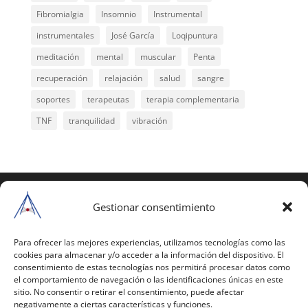
Fibromialgia
Insomnio
Instrumental
instrumentales
José García
Loqipuntura
meditación
mental
muscular
Penta
recuperación
relajación
salud
sangre
soportes
terapeutas
terapia complementaria
TNF
tranquilidad
vibración
COPYRIGHT © 2025 | Todos los derechos
reservados
Gestionar consentimiento
Para copiar y reproducir públicamente cualquiera de
estas páginas o parte de ellas, necesita pedir
Para ofrecer las mejores experiencias, utilizamos tecnologías como las
cookies para almacenar y/o acceder a la información del dispositivo. El
autorización por escrito a Mario Gil Sánchez.
consentimiento de estas tecnologías nos permitirá procesar datos como
el comportamiento de navegación o las identificaciones únicas en este
Todos los instrumentales están PATENTADOS.
sitio. No consentir o retirar el consentimiento, puede afectar
negativamente a ciertas características y funciones.