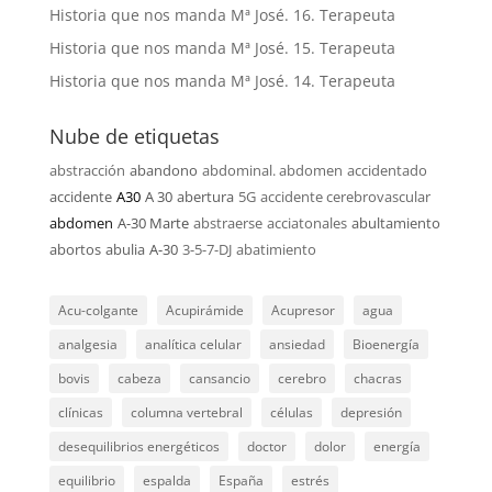
Historia que nos manda Mª José. 16. Terapeuta
Historia que nos manda Mª José. 15. Terapeuta
Historia que nos manda Mª José. 14. Terapeuta
Nube de etiquetas
abstracción
abandono
abdominal. abdomen
accidentado
accidente
A30
A 30
abertura
5G
accidente cerebrovascular
abdomen
A-30 Marte
abstraerse
acciatonales
abultamiento
abortos
abulia
A-30
3-5-7-DJ
abatimiento
Acu-colgante
Acupirámide
Acupresor
agua
analgesia
analítica celular
ansiedad
Bioenergía
bovis
cabeza
cansancio
cerebro
chacras
clínicas
columna vertebral
células
depresión
desequilibrios energéticos
doctor
dolor
energía
equilibrio
espalda
España
estrés