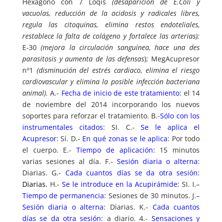
Hexágono con 7 Loqis
(desaparición de E.Coli y
vacuolas, reducción de la acidosis y radicales libres,
regula las citoquinas, elimina restos endoteliales,
restablece la falta de colágeno y fortalece las arterias);
E-30
(mejora la circulación sanguínea, hace una des
parasitosis y aumenta de las defensas
); MegAcupresor
nº1
(disminución del estrés cardiaco, elimina el riesgo
cardiovascular y elimina la posible infección bacteriana
animal).
A.-
Fecha de inicio de este tratamiento:
el 14
de noviembre del 2014 incorporando los nuevos
soportes para reforzar el tratamiento. B.-
Sólo con los
instrumentales citados:
SI. C.-
Se le aplica el
Acupresor:
Sí. D.-
En qué zonas se le aplica:
Por todo
el cuerpo. E.-
Tiempo de aplicación:
15 minutos
varias sesiones al día. F.-
Sesión diaria o alterna:
Diarias. G.-
Cada cuantos días se da otra sesión:
Diarias.
H.-
Se le introduce en la Acupirámide:
SI. I.–
Tiempo de permanencia:
Sesiones de 30 minutos. J.–
Sesión diaria o alterna:
Diarias. K.-
Cada cuantos
días se da otra sesión:
a diario. 4.-
Sensaciones y