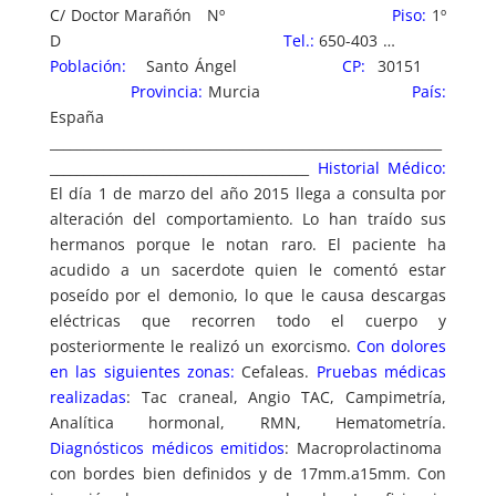
C/ Doctor Marañón Nº
Piso:
1º
D
Tel.:
650-403 …
Población:
Santo Ángel
CP:
30151
Provincia:
Murcia
País:
España
___________________________________________________________
_______________________________________
Historial Médico:
El día 1 de marzo del año 2015 llega a consulta por
alteración del comportamiento. Lo han traído sus
hermanos porque le notan raro. El paciente ha
acudido a un sacerdote quien le comentó estar
poseído por el demonio, lo que le causa descargas
eléctricas que recorren todo el cuerpo y
posteriormente le realizó un exorcismo.
Con dolores
en las siguientes zonas:
Cefaleas.
Pruebas médicas
realizadas
: Tac craneal, Angio TAC, Campimetría,
Analítica hormonal, RMN, Hematometría.
Diagnósticos médicos emitidos
: Macroprolactinoma
con bordes bien definidos y de 17mm.a15mm. Con