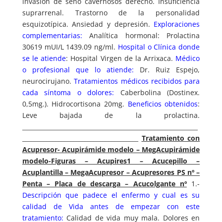
invasión de seno cavernosos derecho. Insuficiencia
suprarrenal. Trastorno de la personalidad
esquizotípica. Ansiedad y depresión.
Exploraciones
complementarias:
Analítica hormonal: Prolactina
30619 mUI/L 1439.09 ng/ml.
Hospital o Clínica donde
se le atiende
: Hospital Virgen de la Arrixaca.
Médico
o profesional que lo atiende:
Dr. Ruiz Espejo,
neurocirujano.
Tratamientos médicos recibidos para
cada síntoma o dolores:
Caberbolina (Dostinex.
0,5mg.). Hidrocortisona 20mg.
Beneficios obtenidos
:
Leve bajada de la prolactina.
___________________________________________________________
_______________________________________
Tratamiento con
Acupresor- Acupirámide modelo – MegAcupirámide
modelo-Figuras – Acupires1 – Acucepillo –
Acuplantilla – MegaAcupresor – Acupresores PS nº –
Penta – Placa de descarga – Acucolgante nº
1.-
Descripción que padece el enfermo y cual es su
calidad de Vida antes de empezar con este
tratamiento:
Calidad de vida muy mala. Dolores en