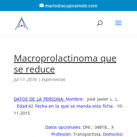
mario@acupiramide.com
Macroprolactinoma que
se reduce
Jul 17, 2016
|
Experiencias
DATOS DE LA PERSONA:
Nombre:
José Javier L. L.
Edad:
42
Fecha en la que se manda esta ficha:
10-
11-2015
Datos opcionales:
DNI.: 34818… X
Profesión:
Transportista.
Domicilio
: