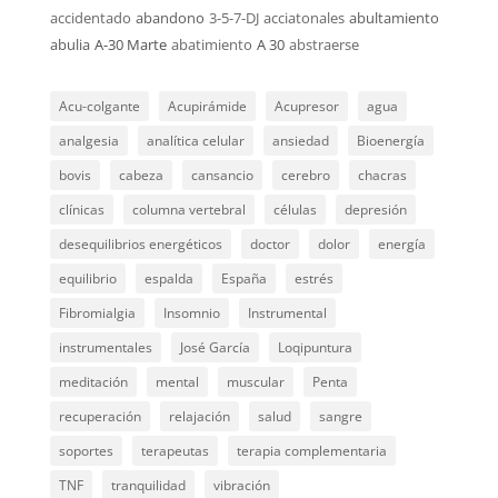
accidentado
abandono
3-5-7-DJ
acciatonales
abultamiento
abulia
A-30 Marte
abatimiento
A 30
abstraerse
Acu-colgante
Acupirámide
Acupresor
agua
analgesia
analítica celular
ansiedad
Bioenergía
bovis
cabeza
cansancio
cerebro
chacras
clínicas
columna vertebral
células
depresión
desequilibrios energéticos
doctor
dolor
energía
equilibrio
espalda
España
estrés
Fibromialgia
Insomnio
Instrumental
instrumentales
José García
Loqipuntura
meditación
mental
muscular
Penta
recuperación
relajación
salud
sangre
soportes
terapeutas
terapia complementaria
TNF
tranquilidad
vibración