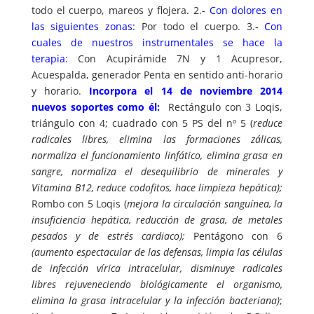
todo el cuerpo, mareos y flojera. 2.-
Con dolores en
las siguientes zonas:
Por todo el cuerpo. 3.-
Con
cuales de nuestros instrumentales se hace la
terapia:
Con Acupirámide 7N y 1 Acupresor,
Acuespalda, generador Penta en sentido anti-horario
y horario.
Incorpora el 14 de noviembre 2014
nuevos soportes como él:
Rectángulo con 3 Loqis,
triángulo con 4; cuadrado con 5 PS del nº 5 (
reduce
radicales libres, elimina las formaciones zálicas,
normaliza el funcionamiento linfático, elimina grasa en
sangre, normaliza el desequilibrio de minerales y
Vitamina B12, reduce codofitos, hace limpieza hepática);
Rombo con 5 Loqis (
mejora la circulación sanguínea, la
insuficiencia hepática, reducción de grasa, de metales
pesados y de estrés cardiaco);
Pentágono con 6
(aumento espectacular de las defensas, limpia las células
de infección vírica intracelular, disminuye radicales
libres rejuveneciendo biológicamente el organismo,
elimina la grasa intracelular y la infección bacteriana)
;