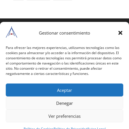
COPYRIGHT © 2025 | Todos los derechos
reservados
Gestionar consentimiento
Para copiar y reproducir públicamente cualquiera de
estas páginas o parte de ellas, necesita pedir
Para ofrecer las mejores experiencias, utilizamos tecnologías como las
cookies para almacenar y/o acceder a la información del dispositivo. El
autorización por escrito a Mario Gil Sánchez.
consentimiento de estas tecnologías nos permitirá procesar datos como
el comportamiento de navegación o las identificaciones únicas en este
Todos los instrumentales están PATENTADOS.
sitio. No consentir o retirar el consentimiento, puede afectar
negativamente a ciertas características y funciones.
Web inaugurada en 2002 (última actualización en
2025).
Aceptar
Aviso Legal
|
Política de Privacidad
|
Política de
Cookies
|
Términos y Condiciones
Denegar
Ver preferencias
Política de Cookies
Política de Privacidad
Aviso Legal