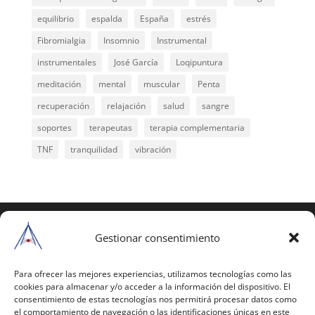
equilibrio
espalda
España
estrés
Fibromialgia
Insomnio
Instrumental
instrumentales
José García
Loqipuntura
meditación
mental
muscular
Penta
recuperación
relajación
salud
sangre
soportes
terapeutas
terapia complementaria
TNF
tranquilidad
vibración
COPYRIGHT © 2025 | Todos los derechos
reservados
Gestionar consentimiento
Para copiar y reproducir públicamente cualquiera de
estas páginas o parte de ellas, necesita pedir
Para ofrecer las mejores experiencias, utilizamos tecnologías como las
cookies para almacenar y/o acceder a la información del dispositivo. El
autorización por escrito a Mario Gil Sánchez.
consentimiento de estas tecnologías nos permitirá procesar datos como
el comportamiento de navegación o las identificaciones únicas en este