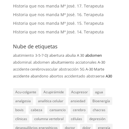
Historia que nos manda Mª José. 17. Terapeuta
Historia que nos manda Mª José. 16. Terapeuta
Historia que nos manda Mª José. 15. Terapeuta
Historia que nos manda Mª José. 14. Terapeuta
Nube de etiquetas
abatimiento
3-5-7-DJ
abertura
abulia
A 30
abdomen
abdominal. abdomen
abultamiento
acciatonales
A-30
accidente cerebrovascular
abstracción
5G
A-30 Marte
accidente
abandono
abortos
accidentado
abstraerse
A30
Acu-colgante
Acupirámide
Acupresor
agua
analgesia
analítica celular
ansiedad
Bioenergía
bovis
cabeza
cansancio
cerebro
chacras
clínicas
columna vertebral
células
depresión
desequilibrios energéticos
doctor
dolor
energía