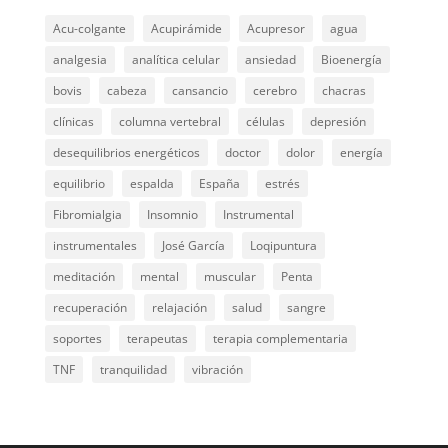
Acu-colgante
Acupirámide
Acupresor
agua
analgesia
analítica celular
ansiedad
Bioenergía
bovis
cabeza
cansancio
cerebro
chacras
clínicas
columna vertebral
células
depresión
desequilibrios energéticos
doctor
dolor
energía
equilibrio
espalda
España
estrés
Fibromialgia
Insomnio
Instrumental
instrumentales
José García
Loqipuntura
meditación
mental
muscular
Penta
recuperación
relajación
salud
sangre
soportes
terapeutas
terapia complementaria
TNF
tranquilidad
vibración