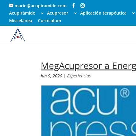
mario@acupiramide.com
Acupirámide
Acupresor
Aplicación terapéutica
Miscelánea
Currículum
MegAcupresor a Energ
Jun 9, 2020
|
Experiencias