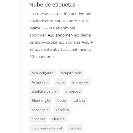
Nube de etiquetas
abstraerse
abstracción
accidentado
abultamiento
abulia
abortos
A-30
Marte
3-5-7-DJ
abdominal.
abdomen
A30
abdomen
accidente
cerebrovascular
acciatonales
A-30
A
30
accidente
abertura
abatimiento
5G
abandono
Acu-colgante
Acupirámide
Acupresor
agua
analgesia
analítica celular
ansiedad
Bioenergía
bovis
cabeza
cansancio
cerebro
chacras
clínicas
columna vertebral
células