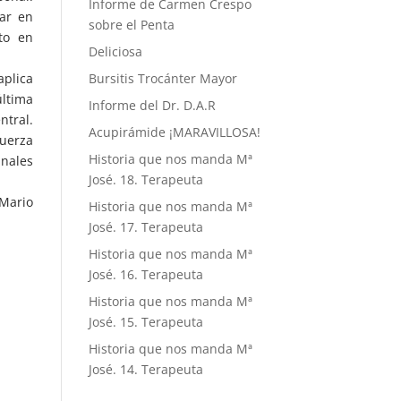
Informe de Carmen Crespo
zar en
sobre el Penta
to en
Deliciosa
aplica
Bursitis Trocánter Mayor
última
Informe del Dr. D.A.R
ntral.
Acupirámide ¡MARAVILLOSA!
uerza
Historia que nos manda Mª
anales
José. 18. Terapeuta
 Mario
Historia que nos manda Mª
José. 17. Terapeuta
Historia que nos manda Mª
José. 16. Terapeuta
Historia que nos manda Mª
José. 15. Terapeuta
Historia que nos manda Mª
José. 14. Terapeuta