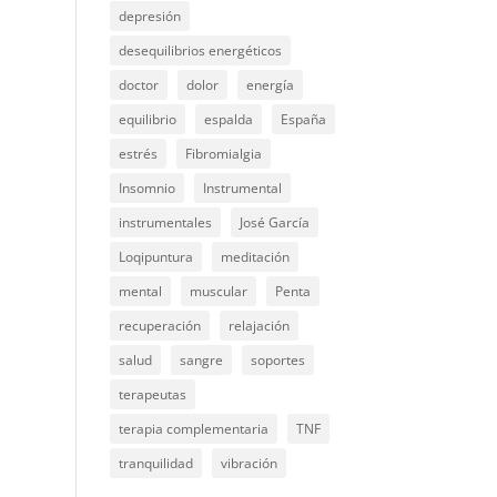
depresión
desequilibrios energéticos
doctor
dolor
energía
equilibrio
espalda
España
estrés
Fibromialgia
Insomnio
Instrumental
instrumentales
José García
Loqipuntura
meditación
mental
muscular
Penta
recuperación
relajación
salud
sangre
soportes
terapeutas
terapia complementaria
TNF
tranquilidad
vibración