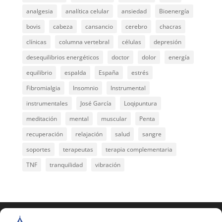
analgesia
analítica celular
ansiedad
Bioenergía
bovis
cabeza
cansancio
cerebro
chacras
clínicas
columna vertebral
células
depresión
desequilibrios energéticos
doctor
dolor
energía
equilibrio
espalda
España
estrés
Fibromialgia
Insomnio
Instrumental
instrumentales
José García
Loqipuntura
meditación
mental
muscular
Penta
recuperación
relajación
salud
sangre
soportes
terapeutas
terapia complementaria
TNF
tranquilidad
vibración
COPYRIGHT © 2025 | Todos los derechos