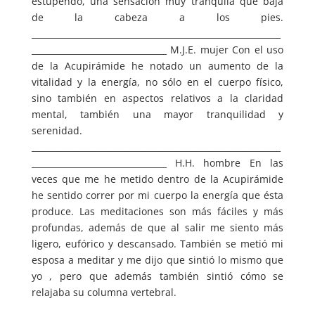
estupendo, una sensación muy tranquila que baja
de la cabeza a los pies.
___________________________________________________________
________________________________ M.J.E. mujer Con el uso
de la Acupirámide he notado un aumento de la
vitalidad y la energía, no sólo en el cuerpo físico,
sino también en aspectos relativos a la claridad
mental, también una mayor tranquilidad y
serenidad.
___________________________________________________________
________________________________ H.H. hombre En las
veces que me he metido dentro de la Acupirámide
he sentido correr por mi cuerpo la energía que ésta
produce. Las meditaciones son más fáciles y más
profundas, además de que al salir me siento más
ligero, eufórico y descansado. También se metió mi
esposa a meditar y me dijo que sintió lo mismo que
yo , pero que además también sintió cómo se
relajaba su columna vertebral.