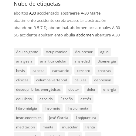
Nube de etiquetas
abortos
A30
accidentado
abstraerse
A-30 Marte
abatimiento
accidente cerebrovascular
abstracción
abandono
3-5-7-DJ
abdominal. abdomen
acciatonales
A-30
5G
accidente
abultamiento
abulia
abdomen
abertura
A 30
Acu-colgante
Acupirámide
Acupresor
agua
analgesia
analítica celular
ansiedad
Bioenergía
bovis
cabeza
cansancio
cerebro
chacras
clínicas
columna vertebral
células
depresión
desequilibrios energéticos
doctor
dolor
energía
equilibrio
espalda
España
estrés
Fibromialgia
Insomnio
Instrumental
instrumentales
José García
Loqipuntura
meditación
mental
muscular
Penta