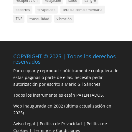
recuperación
relajación
salud
sangre
soportes
terapeutas
terapia complementaria
TNF
tranquilidad
vibración
COPYRIGHT © 2025 | Todos los derechos
reservados
Para copiar y reproducir públicamente cualquiera de
estas páginas o parte de ellas, necesita pedir
autorización por escrito a Mario Gil Sánchez.
Todos los instrumentales están PATENTADOS.
Web inaugurada en 2002 (última actualización en
2025).
Aviso Legal
|
Política de Privacidad
|
Política de
Cookies
|
Términos y Condiciones