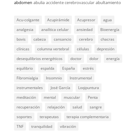
abdomen
abulia
accidente cerebrovascular
abultamiento
Acu-colgante
Acupirámide
Acupresor
agua
analgesia
analítica celular
ansiedad
Bioenergía
bovis
cabeza
cansancio
cerebro
chacras
clínicas
columna vertebral
células
depresión
desequilibrios energéticos
doctor
dolor
energía
equilibrio
espalda
España
estrés
Fibromialgia
Insomnio
Instrumental
instrumentales
José García
Loqipuntura
meditación
mental
muscular
Penta
recuperación
relajación
salud
sangre
soportes
terapeutas
terapia complementaria
TNF
tranquilidad
vibración