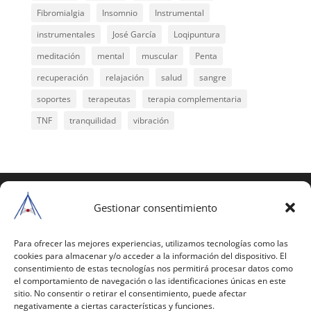
Fibromialgia
Insomnio
Instrumental
instrumentales
José García
Loqipuntura
meditación
mental
muscular
Penta
recuperación
relajación
salud
sangre
soportes
terapeutas
terapia complementaria
TNF
tranquilidad
vibración
COPYRIGHT © 2025 | Todos los derechos
reservados
Gestionar consentimiento
Para copiar y reproducir públicamente cualquiera de
estas páginas o parte de ellas, necesita pedir
Para ofrecer las mejores experiencias, utilizamos tecnologías como las
cookies para almacenar y/o acceder a la información del dispositivo. El
autorización por escrito a Mario Gil Sánchez.
consentimiento de estas tecnologías nos permitirá procesar datos como
el comportamiento de navegación o las identificaciones únicas en este
Todos los instrumentales están PATENTADOS.
sitio. No consentir o retirar el consentimiento, puede afectar
negativamente a ciertas características y funciones.
Web inaugurada en 2002 (última actualización en