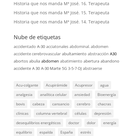
Historia que nos manda Mª José. 16. Terapeuta
Historia que nos manda Mª José. 15. Terapeuta
Historia que nos manda Mª José. 14. Terapeuta
Nube de etiquetas
accidentado
A-30
acciatonales
abdominal. abdomen
accidente cerebrovascular
abultamiento
abstracción
A30
abortos
abulia
abdomen
abatimiento
abertura
abandono
accidente
A 30
A-30 Marte
5G
3-5-7-DJ
abstraerse
Acu-colgante
Acupirámide
Acupresor
agua
analgesia
analítica celular
ansiedad
Bioenergía
bovis
cabeza
cansancio
cerebro
chacras
clínicas
columna vertebral
células
depresión
desequilibrios energéticos
doctor
dolor
energía
equilibrio
espalda
España
estrés