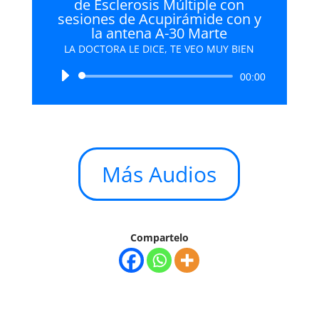
de Esclerosis Múltiple con
sesiones de Acupirámide con y
la antena A-30 Marte
LA DOCTORA LE DICE, TE VEO MUY BIEN
Reproductor
00:00
de
audio
Más Audios
Compartelo