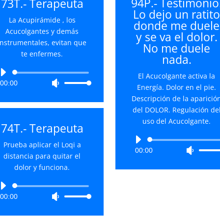
94P.- Testimonio
73T.- Terapeuta
flecha
flecha
Lo dejo un ratit
arriba/
arriba/abajo
La Acupirámide , los
donde me duele
para
para
Acucolgantes y demás
y se va el dolor.
aument
aumentar
instrumentales, evitan que
No me duele
o
o
te enfermes.
nada.
disminu
disminuir
el
el
Reproductor
El Acucolgante activa la
volume
volumen.
00:00
Utiliza
de
Energía. Dolor en el pie.
las
audio
Descripción de la aparició
teclas
del DOLOR. Regulación de
de
uso del Acucolgante.
74T.- Terapeuta
flecha
arriba/abajo
Reproductor
Prueba aplicar el Loqi a
00:00
Utiliza
para
de
distancia para quitar el
las
aumentar
audio
dolor y funciona.
teclas
o
de
disminuir
Reproductor
flecha
el
00:00
Utiliza
de
arriba/
volumen.
las
audio
para
teclas