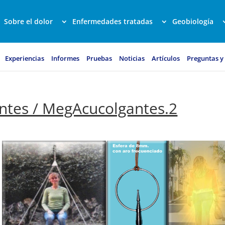
Sobre el dolor
Enfermedades tratadas
Geobiología
Experiencias
Informes
Pruebas
Noticias
Artículos
Preguntas y
ntes / MegAcucolgantes.2