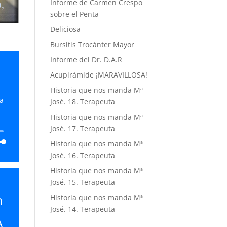
Informe de Carmen Crespo
sobre el Penta
Deliciosa
Bursitis Trocánter Mayor
Informe del Dr. D.A.R
Acupirámide ¡MARAVILLOSA!
Historia que nos manda Mª
a
José. 18. Terapeuta
Historia que nos manda Mª
José. 17. Terapeuta
Historia que nos manda Mª
José. 16. Terapeuta
Historia que nos manda Mª
José. 15. Terapeuta
n
Historia que nos manda Mª
abajo
José. 14. Terapeuta
A
ar