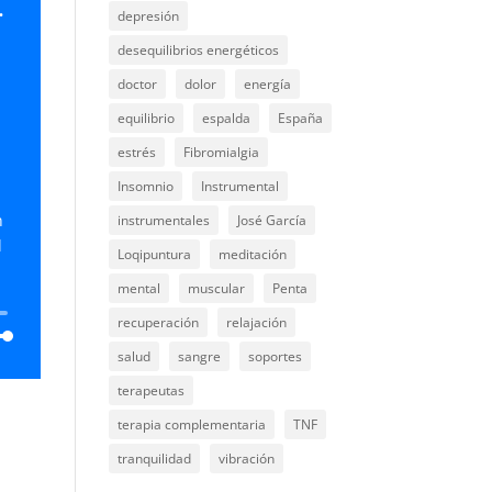
.
depresión
o
abajo
desequilibrios energéticos
ar
doctor
dolor
energía
equilibrio
espalda
España
ir
estrés
Fibromialgia
n.
Insomnio
Instrumental
n
instrumentales
José García
l
Loqipuntura
meditación
mental
muscular
Penta
recuperación
relajación
salud
sangre
soportes
terapeutas
terapia complementaria
TNF
tranquilidad
vibración
abajo