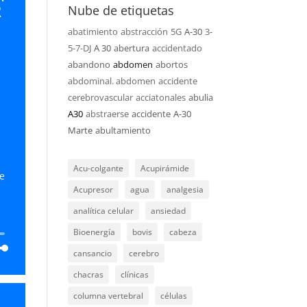
R
Nube de etiquetas
ir
abatimiento
abstracción
5G
A-30
3-
5-7-DJ
A 30
abertura
accidentado
n.
abandono
abdomen
abortos
abdominal. abdomen
accidente
cerebrovascular
acciatonales
abulia
A30
abstraerse
accidente
A-30
Marte
abultamiento
Acu-colgante
Acupirámide
e
Acupresor
agua
analgesia
analítica celular
ansiedad
Bioenergía
bovis
cabeza
cansancio
cerebro
chacras
clínicas
columna vertebral
células