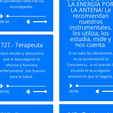
Acupirámide como con los
LA ENERGÍA PO
aumentar
o
Acucolgantes.
LA ANTENA! Le
o
disminu
recomiendan
disminuir
el
Reproductor
nuestros
el
volume
00:00
Utiliza
de
instrumentales,
volumen.
las
audio
los utiliza, los
teclas
estudia, mide y
de
nos cuenta.
72T.- Terapeuta
flecha
arriba/abajo
Si se sube las vibraciones,
Hace estudio y demuestra
para
se va aumentando la
que el Acucolgante es
aumentar
Consciencia.. A mí marido l
efectivo y funciona
o
encantó el Acucolgante,
erfectamente. Son buenos
disminuir
premonizó que le llegaría.
para la Salud.
el
volumen.
Reproductor
Reproductor
00:00
Utiliza
00:00
Utiliza
de
de
las
las
audio
audio
teclas
teclas
de
de