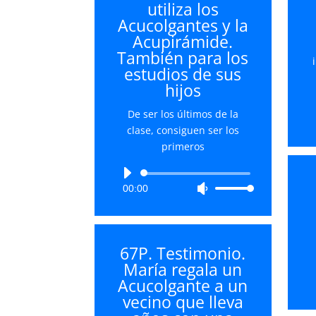
utiliza los
aumentar
Acucolgantes y la
o
Acupirámide.
disminuir
También para los
el
estudios de sus
volumen.
hijos
De ser los últimos de la
clase, consiguen ser los
primeros
Reproductor
00:00
Utiliza
de
las
audio
teclas
de
67P. Testimonio.
flecha
María regala un
arriba/abajo
Acucolgante a un
para
vecino que lleva
aumentar