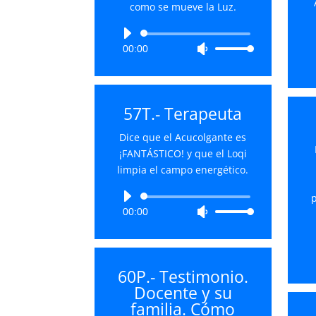
como se mueve la Luz.
o
disminuir
Reproductor
el
00:00
Utiliza
de
volumen.
las
audio
teclas
de
57T.- Terapeuta
flecha
arriba/abajo
Dice que el Acucolgante es
para
¡FANTÁSTICO! y que el Loqi
aumentar
limpia el campo energético.
o
disminuir
Reproductor
p
el
00:00
Utiliza
de
volumen.
las
audio
teclas
de
60P.- Testimonio.
flecha
Docente y su
arriba/abajo
familia. Cómo
para