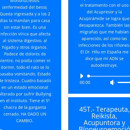
Mononucleosis
volumen.
el tratamiento con el uso
(enfermedad del beso).
del Acupresor y la
Queda ingresada y a los 2
Acupirámide se logra que
días la mandan para casa
desaparezca. También las
sin estar bien. Es una
migrañas que me habían
infección vírica que afecta
aparecido, así como las
al sistema digestivo, al
infecciones de los riñones
hígado y otros órganos.
El Dr. Hílu en España me
Padece de dolores de
dice que mí ADN se
vientre, no podía comer ni
autodestruye.
dormir, todo el rato se lo
pasaba vomitando. Estado
Reproductor
de tristeza. Cuadro basado
00:00
Utiliza
de
en un estado emocional
las
audio
alterado por sufrir Bullying
teclas
en el instituto. Tiene el 5º
de
chacra de la garganta
45T.- Terapeuta,
flecha
cerrado. HA DADO UN
Reikista,
arriba/
CAMBIO.
Acupuntora y
para
Bíoneuroemoci
aument