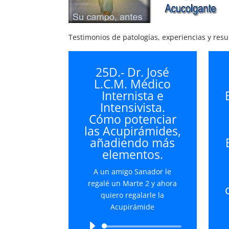
Testimonios de patologías, experiencias y res
25D.- Dr. José
L.C.M. Médico
Internista e
Intensivista.
Cómo potenciar
las Acupirámides,
añadiendo más
elementos.
A un amigo Sanador le
regalé un Marte 2 y ahora
quiero regalarle la
Acupirámide
Reproductor