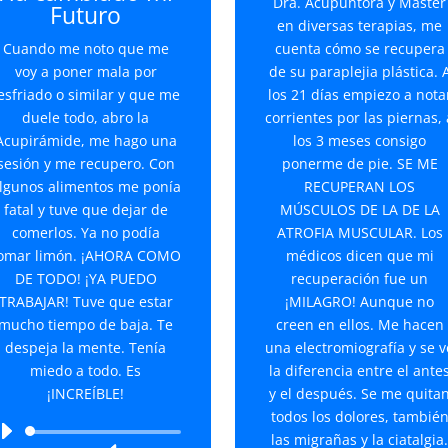
Dra. Acupuntora y Máster
Futuro
en diversas terapias, me
Cuando me noto que me
cuenta cómo se recupera
voy a poner mala por
de su paraplejia plástica. 
esfriado o similar y que me
los 21 días empiezo a nota
duele todo, abro la
corrientes por las piernas, 
Acupirámide, me hago una
los 3 meses consigo
sesión y me recupero. Con
ponerme de pie. SE ME
lgunos alimentos me ponía
RECUPERAN LOS
fatal y tuve que dejar de
MÚSCULOS DE LA DE LA
comerlos. Ya no podía
ATROFIA MUSCULAR. Los
omar limón. ¡AHORA COMO
médicos dicen que mi
DE TODO! ¡YA PUEDO
recuperación fue un
TRABAJAR! Tuve que estar
¡MILAGRO! Aunque no
mucho tiempo de baja. Te
creen en ellos. Me hacen
despeja la mente. Tenía
una electromiografía y se v
miedo a todo. Es
la diferencia entre el ante
¡INCREÍBLE!
y el después. Se me quita
todos los dolores, tambié
Reproductor
las migrañas y la ciatalgia