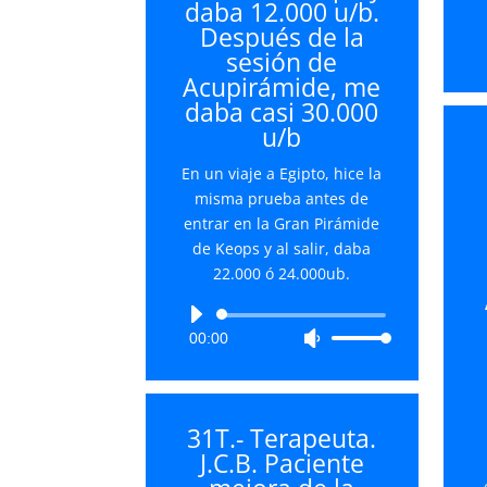
daba 12.000 u/b.
para
Después de la
aumentar
sesión de
o
Acupirámide, me
disminuir
daba casi 30.000
el
u/b
volumen.
En un viaje a Egipto, hice la
misma prueba antes de
entrar en la Gran Pirámide
de Keops y al salir, daba
22.000 ó 24.000ub.
Reproductor
00:00
Utiliza
de
las
audio
teclas
de
31T.- Terapeuta.
flecha
J.C.B. Paciente
arriba/abajo