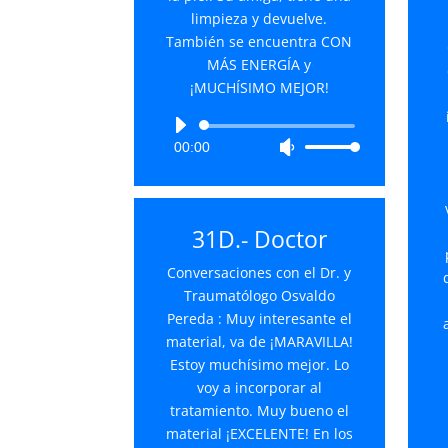
limpieza y devuelve.
También se encuentra CON
MÁS ENERGÍA y
¡MUCHÍSIMO MEJOR!
Reproductor
00:00
Utiliza
de
las
audio
teclas
de
31D.- Doctor
flecha
arriba/abajo
Conversaciones con el Dr. y
para
Traumatólogo Osvaldo
aumentar
Pereda : Muy interesante el
o
material, va de ¡MARAVILLA!
disminuir
Estoy muchísimo mejor. Lo
el
voy a incorporar al
volumen.
tratamiento. Muy bueno el
material ¡EXCELENTE! En los