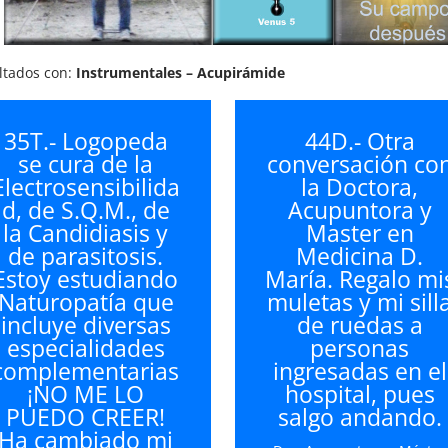
ultados con:
Instrumentales – Acupirámide
35T.- Logopeda
44D.- Otra
se cura de la
conversación co
Electrosensibilida
la Doctora,
d, de S.Q.M., de
Acupuntora y
la Candidiasis y
Master en
de parasitosis.
Medicina D.
Estoy estudiando
María. Regalo mi
Naturopatía que
muletas y mi sill
incluye diversas
de ruedas a
especialidades
personas
complementarias
ingresadas en el
¡NO ME LO
hospital, pues
PUEDO CREER!
salgo andando.
Ha cambiado mi