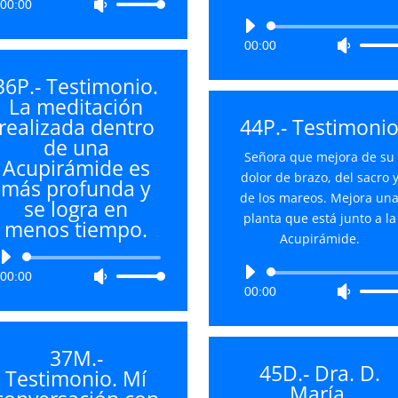
00:00
Utiliza
de
las
audio
Reproductor
teclas
00:00
Utiliza
de
de
las
audio
36P.- Testimonio.
flecha
teclas
La meditación
arriba/abajo
de
realizada dentro
44P.- Testimoni
para
flecha
de una
aumentar
arriba/
Señora que mejora de su
Acupirámide es
o
para
dolor de brazo, del sacro 
más profunda y
disminuir
aument
de los mareos. Mejora un
se logra en
el
o
planta que está junto a la
menos tiempo.
volumen.
disminu
Acupirámide.
el
Reproductor
volume
Reproductor
00:00
Utiliza
de
00:00
Utiliza
de
las
audio
las
audio
teclas
teclas
de
37M.-
de
flecha
45D.- Dra. D.
Testimonio. Mí
flecha
arriba/abajo
María.
arriba/