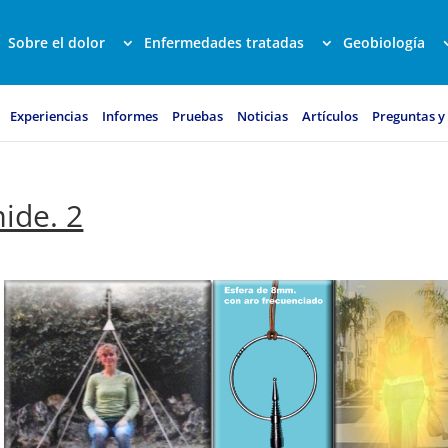
Sobre el dolor
Enfermedades tratadas
Geobiología
Experiencias
Informes
Pruebas
Noticias
Artículos
Preguntas y
ide. 2