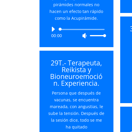
pirámides normales no
hacen un efecto tan rápido
como la Acupirámide.
Reproductor
00:00
Utiliza
de
las
audio
teclas
de
29T.- Terapeuta,
flecha
Reikista y
arriba/abajo
Bioneuroemoció
para
n. Experiencia.
aumentar
o
Persona que después de
disminuir
vacunas, se encuentra
el
mareada, con angustias, le
volumen.
sube la tensión. Después de
la sesión dice, todo se me
ha quitado