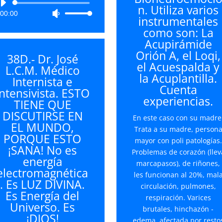
Reproductor
n. Utiliza varios
o
00:00
Utiliza
de
instrumentales
disminu
las
audio
como son: La
el
teclas
Acupirámide
volume
de
Orión A, el Loqi,
38D.- Dr. José
flecha
el Acuespalda y
L.C.M. Médico
arriba/abajo
la Acuplantilla.
Internista e
para
Cuenta
Intensivista. ESTO
aumentar
experiencias.
TIENE QUE
o
DISCUTIRSE EN
disminuir
En este caso con su madre
EL MUNDO,
el
Trata a su madre, person
PORQUE ESTO
volumen.
mayor con poli patologías.
¡SANA! No es
Problemas de corazón (llev
energía
marcapasos), de riñones,
electromagnética
les funcionan al 20%, mal
. Es LUZ DIVINA.
circulación, pulmones,
Es Energía del
respiración. Varices
Universo. Es
brutales, hinchazón -
¡DIOS!
edema, afectada por resto