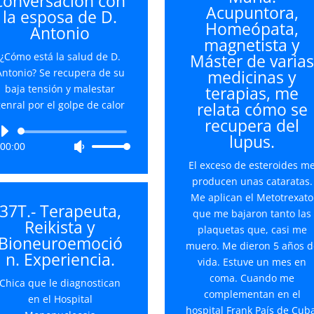
conversación con
para
Acupuntora,
la esposa de D.
para
aumentar
Homeópata,
Antonio
aument
o
magnetista y
o
disminuir
¿Cómo está la salud de D.
Máster de varia
disminu
el
Antonio? Se recupera de su
medicinas y
el
volumen.
baja tensión y malestar
terapias, me
volume
enral por el golpe de calor
relata cómo se
recupera del
Reproductor
lupus.
00:00
Utiliza
de
las
audio
El exceso de esteroides m
teclas
producen unas cataratas.
de
Me aplican el Metotrexato
37T.- Terapeuta,
flecha
que me bajaron tanto las
Reikista y
arriba/abajo
plaquetas que, casi me
Bioneuroemoció
para
muero. Me dieron 5 años d
n. Experiencia.
aumentar
vida. Estuve un mes en
o
coma. Cuando me
Chica que le diagnostican
disminuir
complementan en el
en el Hospital
el
hospital Frank País de Cuba