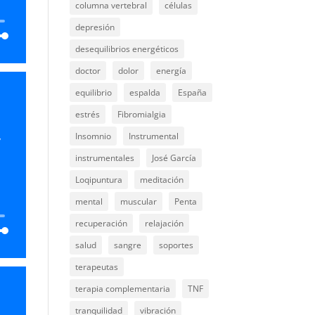
columna vertebral
células
depresión
desequilibrios energéticos
doctor
dolor
energía
equilibrio
espalda
España
o
estrés
Fibromialgia
abajo
Insomnio
Instrumental
y
ar
a
instrumentales
José García
Loqipuntura
meditación
ir
mental
muscular
Penta
n.
recuperación
relajación
salud
sangre
soportes
terapeutas
terapia complementaria
TNF
tranquilidad
vibración
abajo