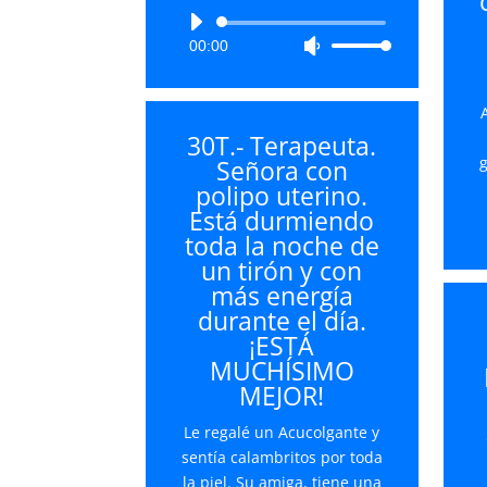
Reproductor
00:00
Utiliza
de
las
audio
teclas
de
30T.- Terapeuta.
flecha
g
Señora con
arriba/abajo
polipo uterino.
para
Está durmiendo
aumentar
toda la noche de
o
un tirón y con
disminuir
más energía
el
durante el día.
volumen.
¡ESTÁ
MUCHÍSIMO
MEJOR!
Le regalé un Acucolgante y
sentía calambritos por toda
la piel. Su amiga, tiene una