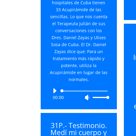
hospitales de Cuba tienen
33 Acupirámide de las
sencillas. Lo que nos cuenta
el Terapeuta Julián de sus
conversaciones con los
Dres. Daniel Zayas y Ulises
Sosa de Cuba. El Dr. Daniel
Zayas dice que: Para un
tratamiento más rápido y
potente, utiliza la
Acupirámide en lugar de las
normales.
Reproductor
00:00
Utiliza
de
las
audio
teclas
de
31P.- Testimonio.
flecha
Medí mi cuerpo y
arriba/abajo