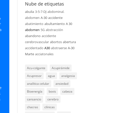
Nube de etiquetas
abulia
3-5-7-DJ
abdominal.
abdomen
A-30
accidente
A
r
abatimiento
abultamiento
A 30
a
abdomen
5G
abstracción
abandono
accidente
cerebrovascular
abortos
abertura
accidentado
A30
abstraerse
A-30
Marte
acciatonales
Acu-colgante
Acupirámide
Acupresor
agua
analgesia
analítica celular
ansiedad
e
Bioenergía
bovis
cabeza
s
n
cansancio
cerebro
n
chacras
clínicas
.