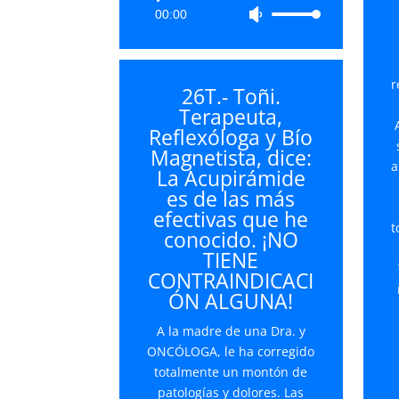
00:00
Utiliza
de
las
audio
teclas
de
r
26T.- Toñi.
flecha
Terapeuta,
arriba/abajo
Reflexóloga y Bío
para
Magnetista, dice:
aumentar
a
La Acupirámide
o
es de las más
disminuir
efectivas que he
el
t
conocido. ¡NO
volumen.
TIENE
CONTRAINDICACI
ÓN ALGUNA!
A la madre de una Dra. y
ONCÓLOGA, le ha corregido
totalmente un montón de
patologías y dolores. Las