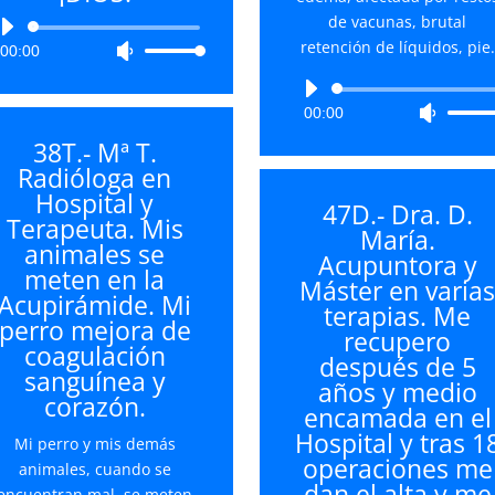
de vacunas, brutal
Reproductor
retención de líquidos, pie.
00:00
Utiliza
de
las
audio
Reproductor
teclas
00:00
Utiliza
de
de
las
audio
38T.- Mª T.
flecha
teclas
Radióloga en
arriba/abajo
de
Hospital y
para
47D.- Dra. D.
flecha
Terapeuta. Mis
aumentar
María.
arriba/
animales se
o
Acupuntora y
para
meten en la
disminuir
Máster en varia
aument
Acupirámide. Mi
el
terapias. Me
o
perro mejora de
volumen.
recupero
disminu
coagulación
después de 5
el
sanguínea y
años y medio
volume
corazón.
encamada en el
Hospital y tras 1
Mi perro y mis demás
operaciones me
animales, cuando se
dan el alta y me
encuentran mal, se meten