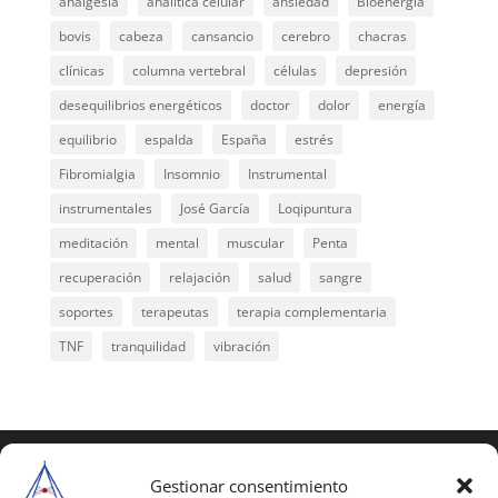
analgesia
analítica celular
ansiedad
Bioenergía
bovis
cabeza
cansancio
cerebro
chacras
clínicas
columna vertebral
células
depresión
desequilibrios energéticos
doctor
dolor
energía
equilibrio
espalda
España
estrés
Fibromialgia
Insomnio
Instrumental
instrumentales
José García
Loqipuntura
meditación
mental
muscular
Penta
recuperación
relajación
salud
sangre
soportes
terapeutas
terapia complementaria
TNF
tranquilidad
vibración
COPYRIGHT © 2025 | Todos los derechos
reservados
Gestionar consentimiento