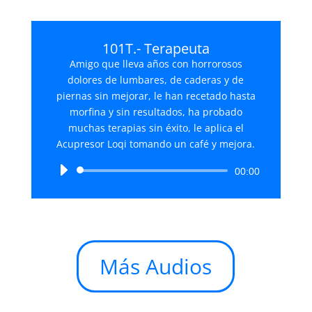
audio
101T.- Terapeuta
Amigo que lleva años con horrorosos
dolores de lumbares, de caderas y de
piernas sin mejorar, le han recetado hasta
morfina y sin resultados, ha probado
muchas terapias sin éxito, le aplica el
Acupresor Loqi tomando un café y mejora.
Reproductor
00:00
de
audio
Más Audios