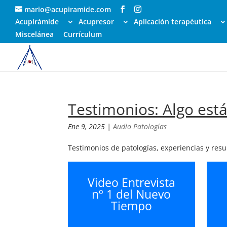
mario@acupiramide.com
Acupirámide
Acupresor
Aplicación terapéutica
Miscelánea
Currículum
Testimonios: Algo est
Ene 9, 2025
|
Audio Patologías
Testimonios de patologías, experiencias y resu
Video Entrevista
nº 1 del Nuevo
Tiempo