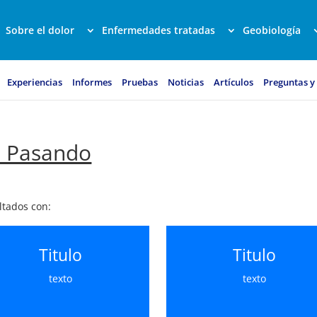
Sobre el dolor
Enfermedades tratadas
Geobiología
Experiencias
Informes
Pruebas
Noticias
Artículos
Preguntas y
á Pasando
ltados con:
Titulo
Titulo
texto
texto