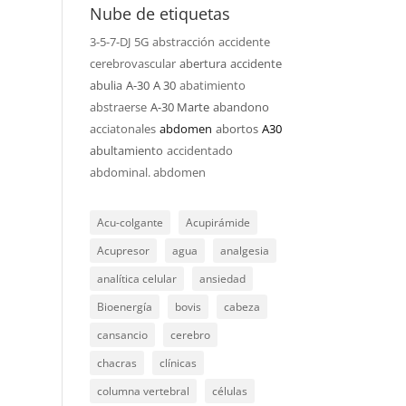
Nube de etiquetas
3-5-7-DJ
5G
abstracción
accidente
cerebrovascular
abertura
accidente
abulia
A-30
A 30
abatimiento
abstraerse
A-30 Marte
abandono
acciatonales
abdomen
abortos
A30
abultamiento
accidentado
abdominal. abdomen
Acu-colgante
Acupirámide
Acupresor
agua
analgesia
analítica celular
ansiedad
Bioenergía
bovis
cabeza
cansancio
cerebro
chacras
clínicas
columna vertebral
células