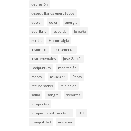
depresión
desequilibrios energéticos
doctor
dolor
energía
equilibrio
espalda
España
estrés
Fibromialgia
Insomnio
Instrumental
instrumentales
José García
Loqipuntura
meditación
mental
muscular
Penta
recuperación
relajación
salud
sangre
soportes
terapeutas
terapia complementaria
TNF
tranquilidad
vibración