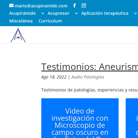
mario@acupiramide.com
Acupirámide
Acupresor
Aplicación terapéutica
Miscelánea
Currículum
Testimonios: Aneuris
Ago 18, 2022
|
Audio Patologías
Testimonios de patologías, experiencias y res
Video de
investigación con
Microscopio de
campo oscuro en