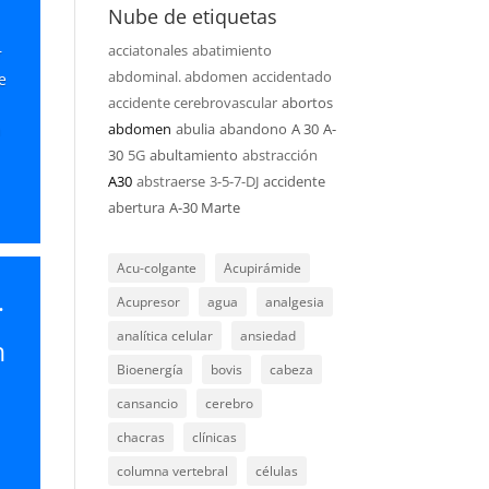
Nube de etiquetas
acciatonales
abatimiento
r
abdominal. abdomen
accidentado
e
accidente cerebrovascular
abortos
n
abdomen
abulia
abandono
A 30
A-
30
5G
abultamiento
abstracción
A30
abstraerse
3-5-7-DJ
accidente
abertura
A-30 Marte
Acu-colgante
Acupirámide
.
Acupresor
agua
analgesia
analítica celular
ansiedad
n
Bioenergía
bovis
cabeza
cansancio
cerebro
chacras
clínicas
!
columna vertebral
células