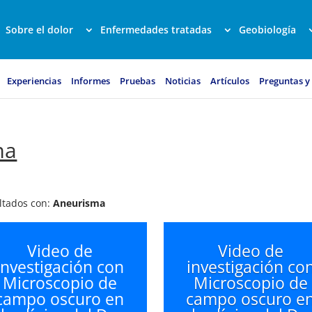
Sobre el dolor
Enfermedades tratadas
Geobiología
Experiencias
Informes
Pruebas
Noticias
Artículos
Preguntas y
ma
ultados con:
Aneurisma
Video de
Video de
investigación con
investigación co
Microscopio de
Microscopio de
campo oscuro en
campo oscuro e