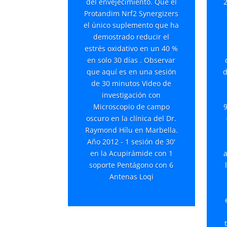
del envejecimiento. Qué el
Protandim Nrf2 Synergizers
el único suplemento que ha
demostrado reducir el
estrés oxidativo en un 40 %
en solo 30 días . Observar
que aquí es en una sesión
d
de 30 minutos Video de
investigación con
Microscopio de campo
9
oscuro en la clínica del Dr.
Raymond Hílu en Marbella.
Año 2012 - 1 sesión de 30'
en la Acupirámide con 1
a
soporte Pentágono con 6
Antenas Loqi