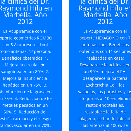
la clínica del Dr.
la clínica del Dr.
Raymond Hílu en
Raymond Hílu e
Marbella. Año
Marbella. Año
2012
2012
La Acupirámide con el
La Acupirámide con el
oporte geométrico ROMBO
soporte HEXÁGONO con 7
con 5 Acupresores Loqi
antenas Loqi. Beneficios
como antenas. 1ª persona.
obtenidos con 11 sesione
Beneficios obtenidos: 1.
realizadas en casa:
Mejora la circulación
Desaparece la acidosis en
sanguínea en un 80%. 2.
un 90%, mejora el PH,
Mejora la insuficiencia
desaparece la bacteria
hepática en un 75%. 3.
Escherichia Coli, las
Disminución de la grasa en
vacuolas, los parásitos y la
n 75%. 4. Reducción de los
citoquinas al 100%, elimin
metales pesados en un
restos endoteliales,
50%. 5. Reducción del
restablece la falta de
estrés cardiaco y el riesgo
colágeno, se han fortalecid
cardiovascular en un 70%.
las arterias al 100%, se