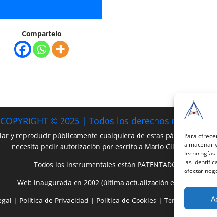
Compartelo
COPYRIGHT © 2025 | Todos los derechos reservados
iar y reproducir públicamente cualquiera de estas páginas o parte 
Para ofrecer
almacenar y/
necesita pedir autorización por escrito a Mario Gil Sánchez.
tecnologías
las identifi
Todos los instrumentales están PATENTADOS.
afectar nega
Web inaugurada en 2002 (última actualización en 2025).
A
egal
|
Política de Privacidad
|
Política de Cookies
|
Términos y Cond