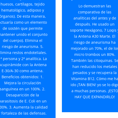
huesos, cartílagos, tejido
Lo demuestran las
hematológico, adiposo y
comparativa de las
órganos). De esta manera,
analíticas del antes y de
actuaría como un elemento
después. He usado un
de sostén que permite
soporte Hexágono, 7 Loqis 
antener unido el conjunto
la Antena A30 Marte. El
del cuerpo). Elimina el
riesgo de aneurisma ha
riesgo de aneurisma. 5.
mejorado un 70%, el de lo
limina restos endoteliales.
micro trombos un 80%.
ª persona y 2ª analítica. La
También las citoquinas. S
Acupirámide con la Antena
han reducido los metales
E-30/A-30 como antena.
pesados y se recupera la
Beneficios obtenidos: 1.
Vitamina B12. Cómo me h
Mejora la circulación
ido ¡TAN BIEN! yo se lo dig
sanguínea en un 100%. 2.
a muchas personas. ¡EST
Desaparición de la
HAY QUE EXPANDIRLO!
parasitosis de E. Coli en un
00%. 3. Aumenta la calidad
y fortaleza de las defensas.