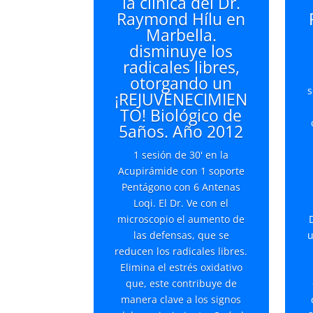
la clínica del Dr.
Raymond Hílu en
Marbella.
disminuye los
radicales libres,
otorgando un
s
¡REJUVENECIMIEN
TO! Biológico de
5años. Año 2012
1 sesión de 30' en la
Acupirámide con 1 soporte
Pentágono con 6 Antenas
Loqi. El Dr. Ve con el
microscopio el aumento de
las defensas, que se
u
reducen los radicales libres.
Elimina el estrés oxidativo
que, este contribuye de
manera clave a los signos