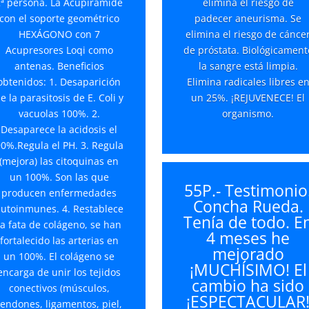
2ª persona. La Acupirámide
elimina el riesgo de
con el soporte geométrico
padecer aneurisma. Se
HEXÁGONO con 7
elimina el riesgo de cánce
Acupresores Loqi como
de próstata. Biológicament
antenas. Beneficios
la sangre está limpia.
obtenidos: 1. Desaparición
Elimina radicales libres e
e la parasitosis de E. Coli y
un 25%. ¡REJUVENECE! El
vacuolas 100%. 2.
organismo.
Desaparece la acidosis el
0%.Regula el PH. 3. Regula
(mejora) las citoquinas en
un 100%. Son las que
55P.- Testimonio
producen enfermedades
Concha Rueda.
utoinmunes. 4. Restablece
Tenía de todo. E
la fata de colágeno, se han
4 meses he
fortalecido las arterias en
mejorado
un 100%. El colágeno se
¡MUCHÍSIMO! El
encarga de unir los tejidos
cambio ha sido
conectivos (músculos,
¡ESPECTACULAR
tendones, ligamentos, piel,