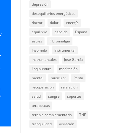
depresión
desequilibrios energéticos
doctor
dolor
energía
equilibrio
espalda
España
y
estrés
Fibromialgia
Insomnio
Instrumental
s
instrumentales
José García
e
Loqipuntura
meditación
mental
muscular
Penta
recuperación
relajación
a
o
salud
sangre
soportes
O
terapeutas
terapia complementaria
TNF
tranquilidad
vibración