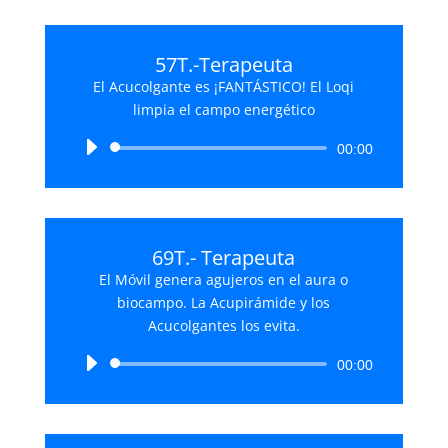
audio
57T.-Terapeuta
El Acucolgante es ¡FANTÁSTICO! El Loqi
limpia el campo energético
Reproductor
00:00
de
audio
69T.- Terapeuta
El Móvil genera agujeros en el aura o
biocampo. La Acupirámide y los
Acucolgantes los evita.
Reproductor
00:00
de
audio