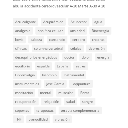
abulia
accidente cerebrovascular
A-30 Marte
A-30
A 30
Acu-colgante
Acupirámide
Acupresor
agua
analgesia
analítica celular
ansiedad
Bioenergía
bovis
cabeza
cansancio
cerebro
chacras
clínicas
columna vertebral
células
depresión
desequilibrios energéticos
doctor
dolor
energía
equilibrio
espalda
España
estrés
Fibromialgia
Insomnio
Instrumental
instrumentales
José García
Loqipuntura
meditación
mental
muscular
Penta
recuperación
relajación
salud
sangre
soportes
terapeutas
terapia complementaria
TNF
tranquilidad
vibración