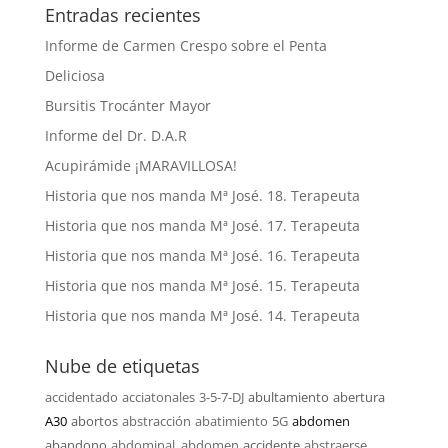
Entradas recientes
Informe de Carmen Crespo sobre el Penta
Deliciosa
Bursitis Trocánter Mayor
Informe del Dr. D.A.R
Acupirámide ¡MARAVILLOSA!
Historia que nos manda Mª José. 18. Terapeuta
Historia que nos manda Mª José. 17. Terapeuta
Historia que nos manda Mª José. 16. Terapeuta
Historia que nos manda Mª José. 15. Terapeuta
Historia que nos manda Mª José. 14. Terapeuta
Nube de etiquetas
accidentado
acciatonales
3-5-7-DJ
abultamiento
abertura
A30
abortos
abstracción
abatimiento
5G
abdomen
abandono
abdominal. abdomen
accidente
abstraerse