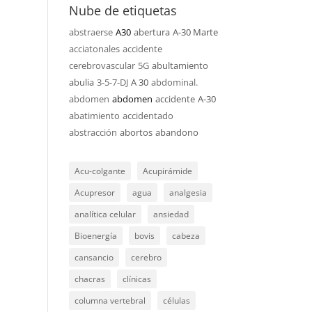
Nube de etiquetas
abstraerse
A30
abertura
A-30 Marte
acciatonales
accidente
cerebrovascular
5G
abultamiento
abulia
3-5-7-DJ
A 30
abdominal.
abdomen
abdomen
accidente
A-30
abatimiento
accidentado
abstracción
abortos
abandono
Acu-colgante
Acupirámide
Acupresor
agua
analgesia
analítica celular
ansiedad
Bioenergía
bovis
cabeza
cansancio
cerebro
chacras
clínicas
columna vertebral
células