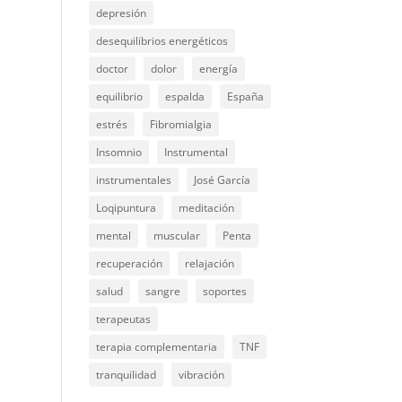
depresión
desequilibrios energéticos
doctor
dolor
energía
equilibrio
espalda
España
estrés
Fibromialgia
Insomnio
Instrumental
instrumentales
José García
Loqipuntura
meditación
mental
muscular
Penta
recuperación
relajación
salud
sangre
soportes
terapeutas
terapia complementaria
TNF
tranquilidad
vibración