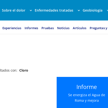
Sobre el dolor
Enfermedades tratadas
Geobiología
Experiencias
Informes
Pruebas
Noticias
Artículos
Preguntas y
ultados con:
Cloro
Informe
Se energiza el Agua de
Roma y mejora