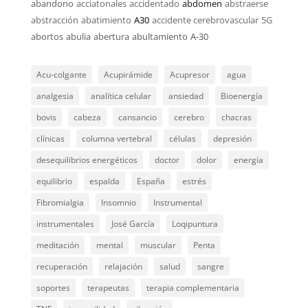
abandono
acciatonales
accidentado
abdomen
abstraerse
abstracción
abatimiento
A30
accidente cerebrovascular
5G
abortos
abulia
abertura
abultamiento
A-30
Acu-colgante
Acupirámide
Acupresor
agua
analgesia
analítica celular
ansiedad
Bioenergía
bovis
cabeza
cansancio
cerebro
chacras
clínicas
columna vertebral
células
depresión
desequilibrios energéticos
doctor
dolor
energía
equilibrio
espalda
España
estrés
Fibromialgia
Insomnio
Instrumental
instrumentales
José García
Loqipuntura
meditación
mental
muscular
Penta
recuperación
relajación
salud
sangre
soportes
terapeutas
terapia complementaria