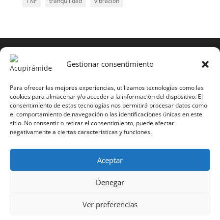
TNF
tranquilidad
vibración
COPYRIGHT © 2025 | Todos los derechos
reservados
Gestionar consentimiento
Para copiar y reproducir públicamente cualquiera de
estas páginas o parte de ellas, necesita pedir
Para ofrecer las mejores experiencias, utilizamos tecnologías como las
cookies para almacenar y/o acceder a la información del dispositivo. El
autorización por escrito a Mario Gil Sánchez.
consentimiento de estas tecnologías nos permitirá procesar datos como
el comportamiento de navegación o las identificaciones únicas en este
Todos los instrumentales están PATENTADOS.
sitio. No consentir o retirar el consentimiento, puede afectar
negativamente a ciertas características y funciones.
Web inaugurada en 2002 (última actualización en
2025).
Aceptar
Aviso Legal
|
Política de Privacidad
|
Política de
Cookies
|
Términos y Condiciones
Denegar
Ver preferencias