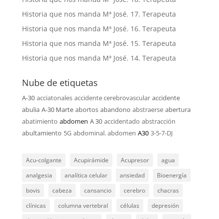
Historia que nos manda Mª José. 17. Terapeuta
Historia que nos manda Mª José. 16. Terapeuta
Historia que nos manda Mª José. 15. Terapeuta
Historia que nos manda Mª José. 14. Terapeuta
Nube de etiquetas
A-30
acciatonales
accidente cerebrovascular
accidente
abulia
A-30 Marte
abortos
abandono
abstraerse
abertura
abatimiento
abdomen
A 30
accidentado
abstracción
abultamiento
5G
abdominal. abdomen
A30
3-5-7-DJ
Acu-colgante
Acupirámide
Acupresor
agua
analgesia
analítica celular
ansiedad
Bioenergía
bovis
cabeza
cansancio
cerebro
chacras
clínicas
columna vertebral
células
depresión