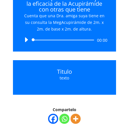
la eficacia de la Acupirámide
con otras que tiene
Cuenta que una Dra. amiga suya tiene en
su consulta la MegAcupirámide de 2m. x
2m. de base x 2m. de altura.
Reproductor
00:00
de
audio
Titulo
texto
Compartelo