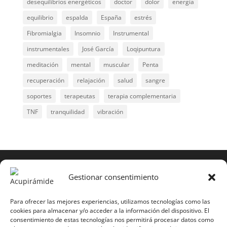
desequilibrios energéticos
doctor
dolor
energía
equilibrio
espalda
España
estrés
Fibromialgia
Insomnio
Instrumental
instrumentales
José García
Loqipuntura
meditación
mental
muscular
Penta
recuperación
relajación
salud
sangre
soportes
terapeutas
terapia complementaria
TNF
tranquilidad
vibración
COPYRIGHT © 2025 | Todos los derechos
reservados
Gestionar consentimiento
Para copiar y reproducir públicamente cualquiera de
estas páginas o parte de ellas, necesita pedir
Para ofrecer las mejores experiencias, utilizamos tecnologías como las
cookies para almacenar y/o acceder a la información del dispositivo. El
autorización por escrito a Mario Gil Sánchez.
consentimiento de estas tecnologías nos permitirá procesar datos como