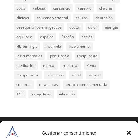
bovis
cabeza
cansancio
cerebro
chacras
clínicas
columna vertebral
células
depresión
desequilibrios energéticos
doctor
dolor
energía
equilibrio
espalda
España
estrés
Fibromialgia
Insomnio
Instrumental
instrumentales
José García
Loqipuntura
meditación
mental
muscular
Penta
recuperación
relajación
salud
sangre
soportes
terapeutas
terapia complementaria
TNF
tranquilidad
vibración
COPYRIGHT © 2025 | Todos los derechos
reservados
Gestionar consentimiento