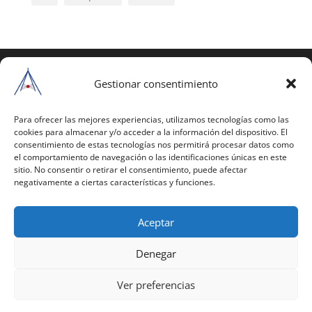
COPYRIGHT © 2025 | Todos los derechos
reservados
Gestionar consentimiento
Para copiar y reproducir públicamente cualquiera de
estas páginas o parte de ellas, necesita pedir
Para ofrecer las mejores experiencias, utilizamos tecnologías como las
cookies para almacenar y/o acceder a la información del dispositivo. El
autorización por escrito a Mario Gil Sánchez.
consentimiento de estas tecnologías nos permitirá procesar datos como
el comportamiento de navegación o las identificaciones únicas en este
Todos los instrumentales están PATENTADOS.
sitio. No consentir o retirar el consentimiento, puede afectar
negativamente a ciertas características y funciones.
Web inaugurada en 2002 (última actualización en
2025).
Aceptar
Aviso Legal
|
Política de Privacidad
|
Política de
Cookies
|
Términos y Condiciones
Denegar
Ver preferencias