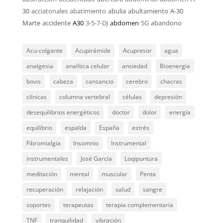
30
acciatonales
abatimiento
abulia
abultamiento
A-30
Marte
accidente
A30
3-5-7-DJ
abdomen
5G
abandono
Acu-colgante
Acupirámide
Acupresor
agua
analgesia
analítica celular
ansiedad
Bioenergía
bovis
cabeza
cansancio
cerebro
chacras
clínicas
columna vertebral
células
depresión
desequilibrios energéticos
doctor
dolor
energía
equilibrio
espalda
España
estrés
Fibromialgia
Insomnio
Instrumental
instrumentales
José García
Loqipuntura
meditación
mental
muscular
Penta
recuperación
relajación
salud
sangre
soportes
terapeutas
terapia complementaria
TNF
tranquilidad
vibración