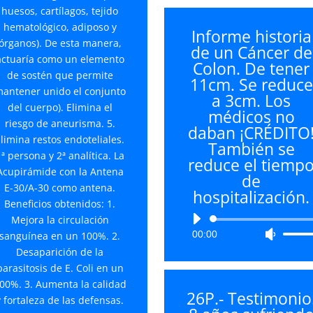
teclas
huesos, cartílagos, tejido
de
hematológico, adiposo y
Informe historia
flecha
órganos). De esta manera,
de un Cáncer de
arriba/
actuaría como un elemento
Colon. De tener
para
de sostén que permite
11cm. Se reduce
aument
antener unido el conjunto
a 3cm. Los
o
del cuerpo). Elimina el
médicos no
disminu
riesgo de aneurisma. 5.
daban ¡CRÉDITO
el
limina restos endoteliales.
También se
volume
ª persona y 2ª analítica. La
reduce el tiemp
Acupirámide con la Antena
de
E-30/A-30 como antena.
hospitalización.
Beneficios obtenidos: 1.
Reproductor
Mejora la circulación
00:00
Utiliza
de
sanguínea en un 100%. 2.
las
audio
Desaparición de la
teclas
parasitosis de E. Coli en un
de
00%. 3. Aumenta la calidad
26P.- Testimonio
flecha
y fortaleza de las defensas.