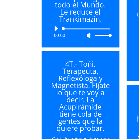
todo el Mundo.
volumen.
Le reduce el
Trankimazin.
Reproductor
00:00
Utiliza
de
las
audio
teclas
de
4T.- Toñi.
flecha
Terapeuta,
arriba/abajo
Reflexóloga y
para
Magnetista. Fíjate
aumentar
lo que te voy a
o
decir. La
disminuir
Acupirámide
el
tiene cola de
volumen.
gentes que la
quiere probar.
Quita los miedos, hace una