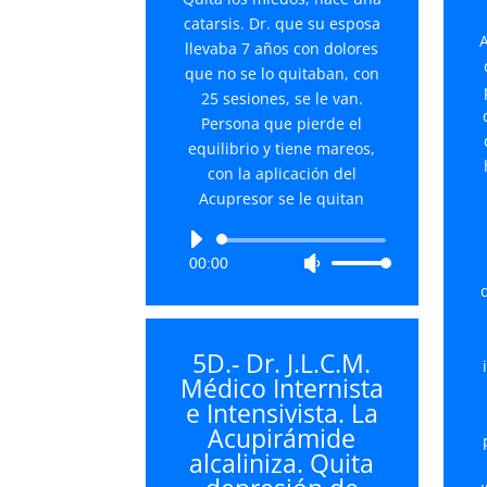
catarsis. Dr. que su esposa
A
llevaba 7 años con dolores
que no se lo quitaban, con
25 sesiones, se le van.
Persona que pierde el
equilibrio y tiene mareos,
con la aplicación del
Acupresor se le quitan
Reproductor
00:00
Utiliza
de
las
audio
d
teclas
de
5D.- Dr. J.L.C.M.
flecha
Médico Internista
arriba/abajo
e Intensivista. La
para
Acupirámide
aumentar
alcaliniza. Quita
o