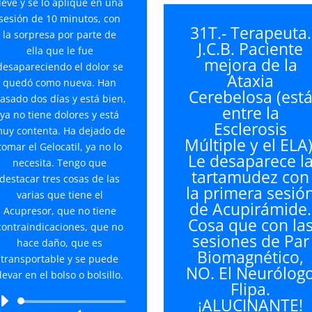
teclas
llevé y se lo apliqué en una
de
sesión de 10 minutos, con
31T.- Terapeuta.
flecha
la sorpresa por parte de
J.C.B. Paciente
arriba/
ella que le fue
mejora de la
para
desapareciendo el dolor se
Ataxia
aument
quedó como nueva. Han
Cerebelosa (est
o
asado dos días y está bien,
entre la
disminu
ya no tiene dolores y está
Esclerosis
el
uy contenta. Ha dejado de
Múltiple y el ELA)
volume
tomar el Gelocatil, ya no lo
Le desaparece l
necesita. Tengo que
tartamudez con
destacar tres cosas de las
la primera sesió
varias que tiene el
de Acupirámide.
Acupresor, que no tiene
Cosa que con la
contraindicaciones, que no
sesiones de Par
hace daño, que es
Biomagnético,
transportable y se puede
NO. El Neurólog
llevar en el bolso o bolsillo.
Flipa.
¡ALUCINANTE!
Reproductor