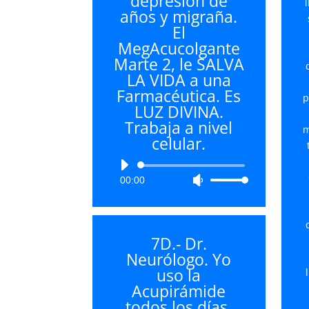
depresión de
disminuir
años y migraña.
el
El
volumen.
MegAcucolgante
Marte 2, le SALVA
LA VIDA a una
Farmacéutica. Es
p
LUZ DIVINA.
Trabaja a nivel
m
celular.
Reproductor
00:00
Utiliza
de
las
audio
teclas
de
7D.- Dr.
flecha
Neurólogo. Yo
arriba/abajo
uso la
para
Acupirámide
aumentar
todos los días.
o