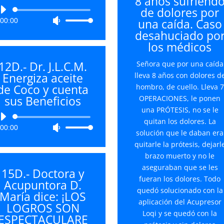
8 años sufriend
arriba/
de dolores por
Reproductor
para
una caída. Caso
00:00
Utiliza
de
aument
desahuciado po
las
audio
o
los médicos
teclas
disminu
de
el
12D.- Dr. J.L.C.M.
Señora que por una caída
flecha
volume
Energiza aceite
lleva 8 años con dolores d
arriba/abajo
de Coco y cuenta
hombro, de cuello. Lleva 7
para
sus Beneficios
OPERACIONES, le ponen
aumentar
una PRÓTESIS, no se le
o
Reproductor
quitan los dolores. La
disminuir
00:00
Utiliza
de
solución que le daban era
el
las
audio
quitarle la prótesis, dejarl
volumen.
teclas
brazo muerto y no le
de
aseguraban que se les
15D.- Doctora y
flecha
fueran los dolores. Todo
Acupuntora D.
arriba/abajo
quedó solucionado con la
María dice: ¡LOS
para
aplicación del Acupresor
LOGROS SON
aumentar
Loqi y se quedó con la
ESPECTACULARE
o