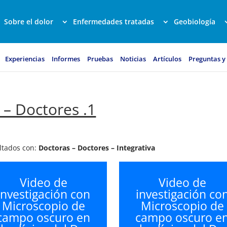
Sobre el dolor
Enfermedades tratadas
Geobiología
Experiencias
Informes
Pruebas
Noticias
Artículos
Preguntas y
 – Doctores .1
ultados con:
Doctoras – Doctores – Integrativa
Video de
Video de
investigación con
investigación co
Microscopio de
Microscopio de
campo oscuro en
campo oscuro e