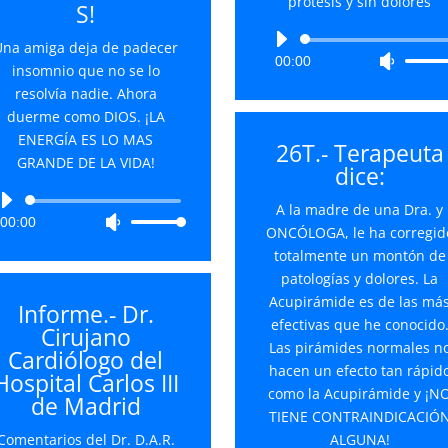
prótesis y sin dolores
S!
disminuir
el
Reproductor
Una amiga deja de padecer
volumen.
00:00
Utiliza
de
insomnio que no se lo
las
audio
resolvía nadie. Ahora
teclas
duerme como DIOS. ¡LA
de
ENERGÍA ES LO MAS
26T.- Terapeuta
flecha
GRANDE DE LA VIDA!
dice:
arriba/
para
Reproductor
A la madre de una Dra. y
00:00
Utiliza
aument
de
ONCÓLOGA, le ha corregid
las
o
audio
totalmente un montón de
teclas
disminu
patologías y dolores. La
de
el
Acupirámide es de las má
Informe.- Dr.
flecha
volume
efectivas que he conocido
Cirujano
arriba/abajo
Las pirámides normales n
Cardiólogo del
para
hacen un efecto tan rápid
Hospital Carlos III
aumentar
como la Acupirámide y ¡N
de Madrid
o
TIENE CONTRAINDICACIÓ
disminuir
Comentarios del Dr. D.A.R.
ALGUNA!