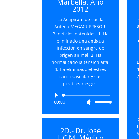
Marbella. Año
el
2012
volumen.
La Acupirámide con la
Antena MEGACUPRESOR.
Beneficios obtenidos: 1: Ha
m
eliminado una antigua
infección en sangre de
origen animal. 2. Ha
E
normalizado la tensión alta.
1
3. Ha eliminado el estrés
cardiovascular y sus
posibles riesgos.
Reproductor
00:00
Utiliza
de
las
audio
teclas
de
1
2D.- Dr. José
flecha
L.C.M. Médico
arriba/abajo