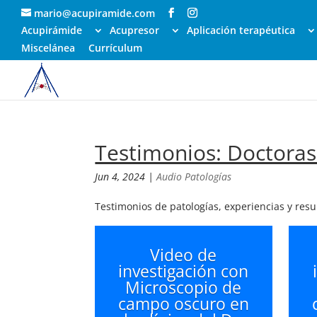
mario@acupiramide.com
Acupirámide
Acupresor
Aplicación terapéutica
Miscelánea
Currículum
Testimonios: Doctoras
Jun 4, 2024
|
Audio Patologías
Testimonios de patologías, experiencias y res
Video de
investigación con
Microscopio de
campo oscuro en