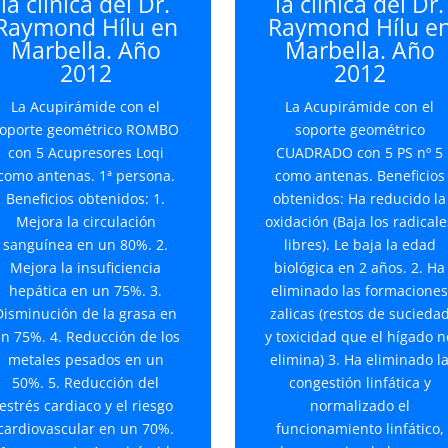
la clínica del Dr.
la clínica del Dr.
Raymond Hílu en
Raymond Hílu e
Marbella. Año
Marbella. Año
2012
2012
La Acupirámide con el
La Acupirámide con el
oporte geométrico ROMBO
soporte geométrico
con 5 Acupresores Loqi
CUADRADO con 5 PS nº 5
como antenas. 1ª persona.
como antenas. Beneficios
Beneficios obtenidos: 1.
obtenidos: Ha reducido la
Mejora la circulación
oxidación (Baja los radicale
sanguínea en un 80%. 2.
libres). Le baja la edad
Mejora la insuficiencia
biológica en 2 años. 2. Ha
hepática en un 75%. 3.
eliminado las formacione
Disminución de la grasa en
zalicas (restos de sucieda
n 75%. 4. Reducción de los
y toxicidad que el hígado n
metales pesados en un
elimina) 3. Ha eliminado l
50%. 5. Reducción del
congestión linfática y
estrés cardiaco y el riesgo
normalizado el
cardiovascular en un 70%.
funcionamiento linfático,