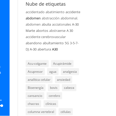
Nube de etiquetas
accidentado
abatimiento
accidente
abdomen
abstracción
abdominal.
abdomen
abulia
acciatonales
A-30
Marte
abortos
abstraerse
A 30
accidente cerebrovascular
abandono
abultamiento
5G
3-5-7-
DJ
A-30
abertura
A30
Acu-colgante
Acupirámide
a
Acupresor
agua
analgesia
a
analítica celular
ansiedad
Bioenergía
bovis
cabeza
cansancio
cerebro
chacras
clínicas
columna vertebral
células