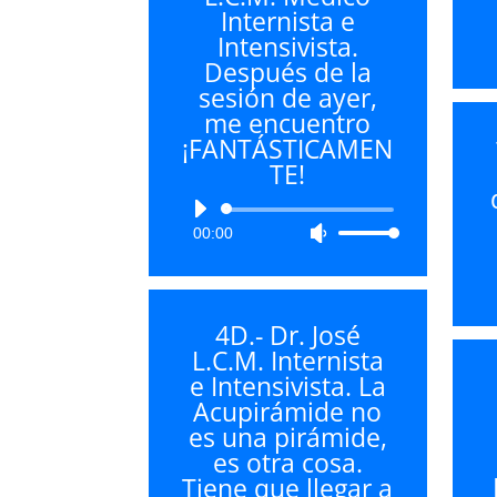
Internista e
para
Intensivista.
aumentar
Después de la
o
sesión de ayer,
disminuir
me encuentro
el
¡FANTÁSTICAMEN
volumen.
TE!
Reproductor
00:00
Utiliza
de
las
audio
teclas
de
4D.- Dr. José
flecha
L.C.M. Internista
arriba/abajo
e Intensivista. La
para
Acupirámide no
aumentar
es una pirámide,
o
es otra cosa.
disminuir
Tiene que llegar a
el