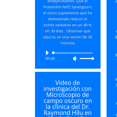
envejecimiento. Qué el
Protandim Nrf2 Synergizers
el único suplemento que ha
demostrado reducir el
estrés oxidativo en un 40 %
en 30 días . Observar que
aquí es en una sesión de 30
d
minutos
Reproductor
9
00:00
Utiliza
de
las
audio
teclas
de
a
Video de
flecha
investigación con
arriba/abajo
Microscopio de
para
campo oscuro en
aumentar
la clínica del Dr.
o
Raymond Hílu en
disminuir