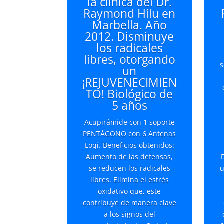
la clínica del Dr.
Raymond Hílu en
Marbella. Año
2012. Disminuye
los radicales
libres, otorgando
s
un
¡REJUVENECIMIEN
TO! Biológico de
5 años
Acupirámide con 1 soporte
PENTÁGONO con 6 Antenas
Loqi. Beneficios obtenidos:
Aumento de las defensas,
se reducen los radicales
u
libres. Elimina el estrés
oxidativo que, este
contribuye de manera clave
a los signos del