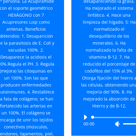
2ª persona. La Acupirámide
desapareciendo la grasa.
con el soporte geométrico
Ha mejorado el sistema
HEXÁGONO con 7
linfático. 4. Hace una
Acupresores Loqi como
limpieza del hígado. 5: Ha
antenas. Beneficios
normalizado el
obtenidos: 1. Desaparición
desequilibrio de los
e la parasitosis de E. Coli y
minerales. 6. Ha
vacuolas 100%. 2.
normalizado la falta de
Desaparece la acidosis el
vitamina B-12. 7. Ha
0%.Regula el PH. 3. Regula
reducido el porcentaje de
(mejora) las citoquinas en
codofitos del 15% al 3%.
un 100%. Son las que
Otorga fijación del hierro 
producen enfermedades
las células, obteniendo un
utoinmunes. 4. Restablece
mejoría del 90%. 8. Ha
la fata de colágeno, se han
mejorado la absorción de
fortalecido las arterias en
Hierro y de B-12.
un 100%. El colágeno se
Reproductor
encarga de unir los tejidos
00:00
Utiliza
de
conectivos (músculos,
las
audio
tendones, ligamentos, piel,