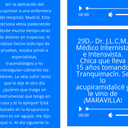
el
(en la aplicación del
volumen.
Reproductor
cupresor a una enfermera
00:00
Utiliza
de
del Hospital). Madrid. Esta
las
audio
persona venía padeciendo
teclas
desde mucho tiempo atrás
de
de dolores en trapecios, le
29D.- Dr. J.L.C.M
flecha
habían hecho todo tipo de
Médico Internist
arriba/
pruebas, estaba yendo a
e Intensvista.
para
especialistas,
Chica que lleva
aument
traumatólogos y no
15 años tomand
o
conseguían calmarles los
Tranquimacín. S
disminu
olores. La veía sufrir tanto
lo
el
que le dije el otro día
acupiramidalicé 
volume
¿quieres que traiga un
le vino de
instrumental que tengo en
¡MARAVILLA!
casa y te lo aplique? Está
Reproductor
basado en la Acupuntura
00:00
Utiliza
de
pero es sin agujas, me dijo
las
audio
que sí. Al día siguiente lo