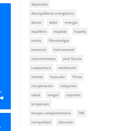
depresión
desequilibrios energéticos
abajo
doctor
dolor
energía
equilibrio
espalda
España
ar
estrés
Fibromialgia
ir
Insomnio
Instrumental
!
instrumentales
José García
n.
o
Loqipuntura
meditación
mental
muscular
Penta
recuperación
relajación
salud
sangre
soportes
terapeutas
terapia complementaria
TNF
tranquilidad
vibración
.