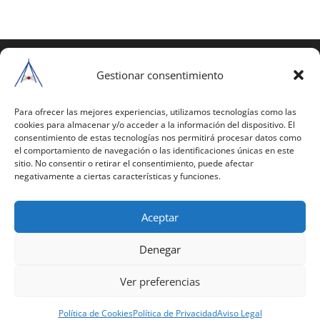
COPYRIGHT © 2025 | Todos los derechos
reservados
Gestionar consentimiento
Para copiar y reproducir públicamente cualquiera de
estas páginas o parte de ellas, necesita pedir
Para ofrecer las mejores experiencias, utilizamos tecnologías como las
cookies para almacenar y/o acceder a la información del dispositivo. El
autorización por escrito a Mario Gil Sánchez.
consentimiento de estas tecnologías nos permitirá procesar datos como
el comportamiento de navegación o las identificaciones únicas en este
Todos los instrumentales están PATENTADOS.
sitio. No consentir o retirar el consentimiento, puede afectar
negativamente a ciertas características y funciones.
Web inaugurada en 2002 (última actualización en
2025).
Aceptar
Aviso Legal
|
Política de Privacidad
|
Política de
Cookies
|
Términos y Condiciones
Denegar
Ver preferencias
Política de Cookies
Política de Privacidad
Aviso Legal