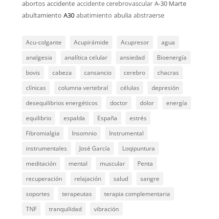
abortos
accidente
accidente cerebrovascular
A-30 Marte
abultamiento
A30
abatimiento
abulia
abstraerse
Acu-colgante
Acupirámide
Acupresor
agua
analgesia
analítica celular
ansiedad
Bioenergía
bovis
cabeza
cansancio
cerebro
chacras
clínicas
columna vertebral
células
depresión
desequilibrios energéticos
doctor
dolor
energía
equilibrio
espalda
España
estrés
Fibromialgia
Insomnio
Instrumental
instrumentales
José García
Loqipuntura
meditación
mental
muscular
Penta
recuperación
relajación
salud
sangre
soportes
terapeutas
terapia complementaria
TNF
tranquilidad
vibración