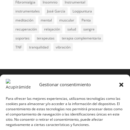
Fibromialgia
Insomnio
Instrumental
instrumentales
José García
Loqipuntura
meditación
mental
muscular
Penta
recuperación
relajación
salud
sangre
soportes
terapeutas
terapia complementaria
TNF
tranquilidad
vibración
COPYRIGHT © 2025 | Todos los derechos
reservados
Gestionar consentimiento
Para copiar y reproducir públicamente cualquiera de
estas páginas o parte de ellas, necesita pedir
Para ofrecer las mejores experiencias, utilizamos tecnologías como las
cookies para almacenar y/o acceder a la información del dispositivo. El
autorización por escrito a Mario Gil Sánchez.
consentimiento de estas tecnologías nos permitirá procesar datos como
el comportamiento de navegación o las identificaciones únicas en este
Todos los instrumentales están PATENTADOS.
sitio. No consentir o retirar el consentimiento, puede afectar
negativamente a ciertas características y funciones.
Web inaugurada en 2002 (última actualización en