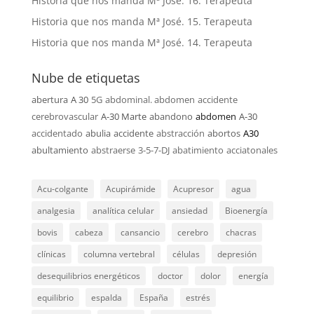
Historia que nos manda Mª José. 16. Terapeuta
Historia que nos manda Mª José. 15. Terapeuta
Historia que nos manda Mª José. 14. Terapeuta
Nube de etiquetas
abertura
A 30
5G
abdominal. abdomen
accidente
cerebrovascular
A-30 Marte
abandono
abdomen
A-30
accidentado
abulia
accidente
abstracción
abortos
A30
abultamiento
abstraerse
3-5-7-DJ
abatimiento
acciatonales
Acu-colgante
Acupirámide
Acupresor
agua
analgesia
analítica celular
ansiedad
Bioenergía
bovis
cabeza
cansancio
cerebro
chacras
clínicas
columna vertebral
células
depresión
desequilibrios energéticos
doctor
dolor
energía
equilibrio
espalda
España
estrés