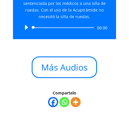
sentenciada por los médicos a una silla de
ruedas. Con el uso de la Acupirámide no
necesitó la silla de ruedas.
Reproductor
00:00
de
audio
Más Audios
Compartelo