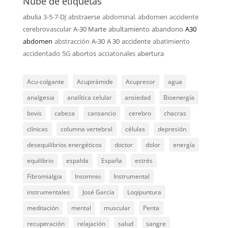
Nube de etiquetas
abulia
3-5-7-DJ
abstraerse
abdominal. abdomen
accidente
cerebrovascular
A-30 Marte
abultamiento
abandono
A30
abdomen
abstracción
A-30
A 30
accidente
abatimiento
accidentado
5G
abortos
acciatonales
abertura
Acu-colgante
Acupirámide
Acupresor
agua
analgesia
analítica celular
ansiedad
Bioenergía
bovis
cabeza
cansancio
cerebro
chacras
clínicas
columna vertebral
células
depresión
desequilibrios energéticos
doctor
dolor
energía
equilibrio
espalda
España
estrés
Fibromialgia
Insomnio
Instrumental
instrumentales
José García
Loqipuntura
meditación
mental
muscular
Penta
recuperación
relajación
salud
sangre