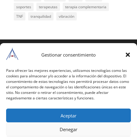
soportes
terapeutas
terapia complementaria
TNF
tranquilidad
vibración
COPYRIGHT © 2025 | Todos los derechos
reservados
Gestionar consentimiento
Para copiar y reproducir públicamente cualquiera de
estas páginas o parte de ellas, necesita pedir
Para ofrecer las mejores experiencias, utilizamos tecnologías como las
cookies para almacenar y/o acceder a la información del dispositivo. El
autorización por escrito a Mario Gil Sánchez.
consentimiento de estas tecnologías nos permitirá procesar datos como
el comportamiento de navegación o las identificaciones únicas en este
Todos los instrumentales están PATENTADOS.
sitio. No consentir o retirar el consentimiento, puede afectar
negativamente a ciertas características y funciones.
Web inaugurada en 2002 (última actualización en
2025).
Aceptar
Aviso Legal
|
Política de Privacidad
|
Política de
Cookies
|
Términos y Condiciones
Denegar