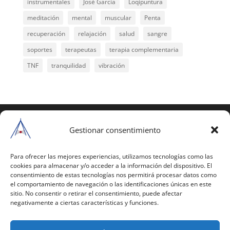
instrumentales
José García
Loqipuntura
meditación
mental
muscular
Penta
recuperación
relajación
salud
sangre
soportes
terapeutas
terapia complementaria
TNF
tranquilidad
vibración
COPYRIGHT © 2025 | Todos los derechos
reservados
Gestionar consentimiento
Para copiar y reproducir públicamente cualquiera de
estas páginas o parte de ellas, necesita pedir
Para ofrecer las mejores experiencias, utilizamos tecnologías como las
cookies para almacenar y/o acceder a la información del dispositivo. El
autorización por escrito a Mario Gil Sánchez.
consentimiento de estas tecnologías nos permitirá procesar datos como
el comportamiento de navegación o las identificaciones únicas en este
Todos los instrumentales están PATENTADOS.
sitio. No consentir o retirar el consentimiento, puede afectar
negativamente a ciertas características y funciones.
Web inaugurada en 2002 (última actualización en
2025).