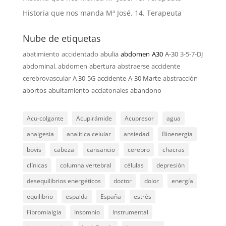
Historia que nos manda Mª José. 14. Terapeuta
Nube de etiquetas
abatimiento
accidentado
abulia
abdomen
A30
A-30
3-5-7-DJ
abdominal. abdomen
abertura
abstraerse
accidente
cerebrovascular
A 30
5G
accidente
A-30 Marte
abstracción
abortos
abultamiento
acciatonales
abandono
Acu-colgante
Acupirámide
Acupresor
agua
analgesia
analítica celular
ansiedad
Bioenergía
bovis
cabeza
cansancio
cerebro
chacras
clínicas
columna vertebral
células
depresión
desequilibrios energéticos
doctor
dolor
energía
equilibrio
espalda
España
estrés
Fibromialgia
Insomnio
Instrumental